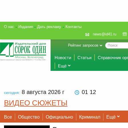
О нас
Издания
Дать рекламу
Контакты
news@id41.ru
Рейтинг запросов
Новости
Статьи
Справочник ор
Ещё
8 августа 2026
г
01 12
сегодня:
ВИДЕО СЮЖЕТЫ
Все
Общество
Официально
Криминал
Ещё