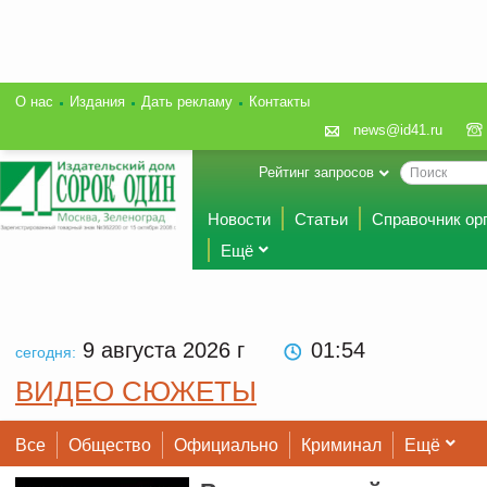
О нас
Издания
Дать рекламу
Контакты
news@id41.ru
Рейтинг запросов
Новости
Статьи
Справочник ор
Ещё
9 августа 2026
г
01:54
сегодня:
ВИДЕО СЮЖЕТЫ
Все
Общество
Официально
Криминал
Ещё