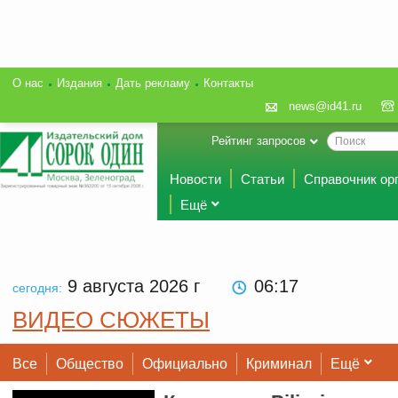
О нас
Издания
Дать рекламу
Контакты
news@id41.ru
Рейтинг запросов
Новости
Статьи
Справочник ор
Ещё
9 августа 2026
г
06:17
сегодня:
ВИДЕО СЮЖЕТЫ
Все
Общество
Официально
Криминал
Ещё