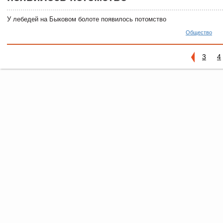
У лебедей на Быковом болоте появилось потомство
Общество
3
4