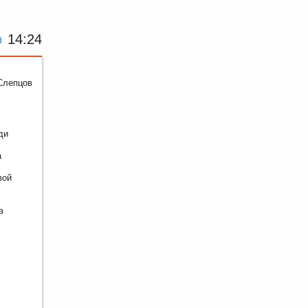
14:24
Слепцов
ди
а
вой
в