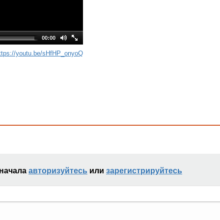
00:00
ttps://youtu.be/sHfHP_onyoQ
сначала
авторизуйтесь
или
зарегистрируйтесь