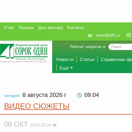
О нас
Издания
Дать рекламу
Контакты
news@id41.ru
Рейтинг запросов
Новости
Статьи
Справочник ор
Ещё
8 августа 2026
г
09:04
сегодня:
ВИДЕО СЮЖЕТЫ
08 ОКТ
2018 15:24