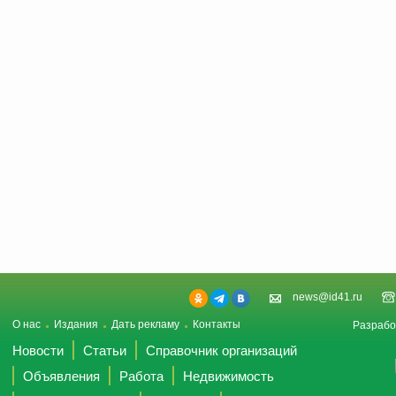
news@id41.ru
О нас
Издания
Дать рекламу
Контакты
Разрабо
Новости
Статьи
Справочник организаций
Объявления
Работа
Недвижимость