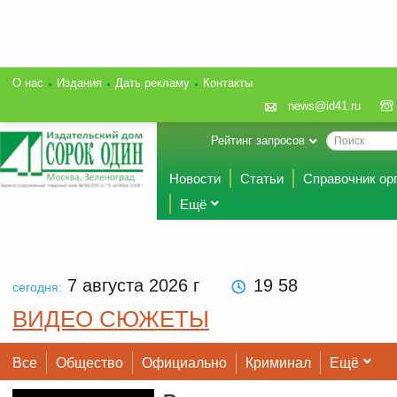
О нас
Издания
Дать рекламу
Контакты
news@id41.ru
Рейтинг запросов
Новости
Статьи
Справочник ор
Ещё
7 августа 2026
г
19:59
сегодня:
ВИДЕО СЮЖЕТЫ
Все
Общество
Официально
Криминал
Ещё