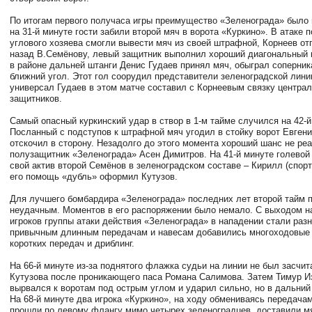
По итогам первого получаса игры преимущество «Зеленограда» было
на 31-й минуте гости забили второй мяч в ворота «Куркино». В атаке 
углового хозяева смогли вывести мяч из своей штрафной, Корнеев от
назад В.Семёнову, левый защитник выполнил хороший диагональный 
в районе дальней штанги Денис Гудаев принял мяч, обыграл соперник
ближний угол. Этот гол соорудил представители зеленоградской лини
универсал Гудаев в этом матче составил с Корнеевым связку центра
защитников.
Самый опасный куркинский удар в створ в 1-м тайме случился на 42-й
Посланный с подступов к штрафной мяч угодил в стойку ворот Евгени
отскочил в сторону. Незадолго до этого момента хороший шанс не ре
полузащитник «Зеленограда» Асен Димитров. На 41-й минуте голевой 
свой актив второй Семёнов в зеленоградском составе – Кирилл (спортс
его помощь «дубль» оформил Кутузов.
Для лучшего бомбардира «Зеленограда» последних лет второй тайм 
неудачным. Моментов в его распоряжении было немало. С выходом н
игроков группы атаки действия «Зеленограда» в нападении стали разн
привычным длинным передачам и навесам добавились многоходовые 
коротких передач и дриблинг.
На 66-й минуте из-за поднятого флажка судьи на линии не был засчит
Кутузова после проникающего паса Романа Салимова. Затем Тимур 
вырвался к воротам под острым углом и ударил сильно, но в дальний 
На 68-й минуте два игрока «Куркино», на ходу обмениваясь передачам
прошли по левому флангу мимо четырех зеленоградцев, доставили м