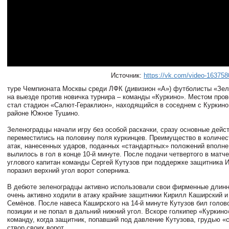
Источник:
https://vk.com/video-16375
туре Чемпионата Москвы среди ЛФК (дивизион «А») футболисты «Зел
на выезде против новичка турнира – команды «Куркино». Местом про
стал стадион «Салют-Гераклион», находящийся в соседнем с Куркин
районе Южное Тушино.
Зеленоградцы начали игру без особой раскачки, сразу основные дейс
переместились на половину поля куркинцев. Преимущество в количе
атак, нанесенных ударов, поданных «стандартных» положений вполне
вылилось в гол в конце 10-й минуте. После подачи четвертого в матч
углового капитан команды Сергей Кутузов при поддержке защитника 
поразил верхний угол ворот соперника.
В дебюте зеленоградцы активно использовали свои фирменные длинн
очень активно ходили в атаку крайние защитники Кирилл Каширский 
Семёнов. После навеса Каширского на 14-й минуте Кутузов бил голов
позиции и не попал в дальний нижний угол. Вскоре голкипер «Куркин
команду, когда защитник, попавший под давление Кутузова, грудью «
створ своих ворот.