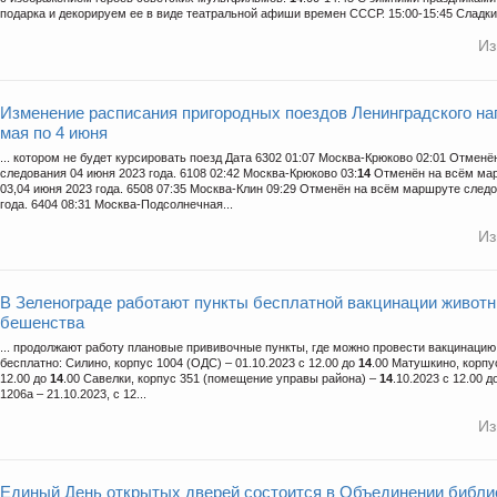
подарка и декорируем ее в виде театральной афиши времен СССР. 15:00-15:45 Сладкий
Из
Изменение расписания пригородных поездов Ленинградского на
мая по 4 июня
... котором не будет курсировать поезд Дата 6302 01:07 Москва-Крюково 02:01 Отмен
следования 04 июня 2023 года. 6108 02:42 Москва-Крюково 03:
14
Отменён на всём ма
03,04 июня 2023 года. 6508 07:35 Москва-Клин 09:29 Отменён на всём маршруте след
года. 6404 08:31 Москва-Подсолнечная...
Из
В Зеленограде работают пункты бесплатной вакцинации животн
бешенства
... продолжают работу плановые прививочные пункты, где можно провести вакцинац
бесплатно: Силино, корпус 1004 (ОДС) – 01.10.2023 с 12.00 до
14
.00 Матушкино, корпус
12.00 до
14
.00 Савелки, корпус 351 (помещение управы района) –
14
.10.2023 с 12.00 д
1206а – 21.10.2023, с 12...
Из
Единый День открытых дверей состоится в Объединении библи