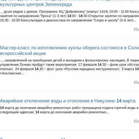
культурных центров Зеленограда
... душе рядом с домом. Программа: КЦ "Доброволец" (корпус 1414) 10:00 - 11:00 Кон
занятия по направлению "Кроха" (1-3 лет)
14
:00 -
14
:30 Открытое занятие по направлен
15:30 - 16:00 Консультации и диагностика по направлению "Скоро в школу" (5-6 лет)...
Из
Мастер-класс по изготовлению куклы оберега состоялся в Солн
всероссийской акции
..., направленной на приобщение детей и молодежи к фольклорному наследию. В терр
управлении Лунево пройдут также мероприятия: 17 февраля
14
.30 – фолк-урок «Исто
платка»; 24 февраля
14
.30 – фол- урок «Русские народные инструменты»; 3 марта
14
«Хохломская...
Из
Аварийное отключение воды и отопления в Никулино
14
марта
14
марта до окончания аварийно-ремонтных работ прекращена подача горячей воды и
следующим адресам:
14
марта до окончания аварийно-ремонтных...
Из