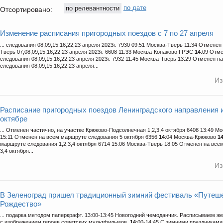
по релевантности
по дате
Отсортировано:
Изменение расписания пригородных поездов с 7 по 27 апреля
... следования 08,09,15,16,22,23 апреля 2023г. 7930 09:51 Москва-Тверь 11:34 Отменён
Тверь 07,08,09,15,16,22,23 апреля 2023г. 6608 11:33 Москва-Конаково ГРЭС
14
:09 Отм
следования 08,09,15,16,22,23 апреля 2023г. 7932 11:45 Москва-Тверь 13:29 Отменён 
следования 08,09,15,16,22,23 апреля...
Из
Расписание пригородных поездов Ленинградского направления 
октябре
... Отменен частично, на участке Крюково-Подсолнечная 1,2,3,4 октября 6408 13:49 
15:11 Отменен на всем маршруте следования 5 октября 6356
14
:04 Москва-Крюково
1
маршруте следования 1,2,3,4 октября 6714 15:06 Москва-Тверь 18:05 Отменен на вс
3,4 октября...
Из
В Зеленоград пришел традиционный зимний фестиваль «Путеше
Рождество»
... подарка методом паперкрафт. 13:00-13:45 Новогодний чемоданчик. Расписываем ж
с изображением героев советских мультфильмов.
14
:00-14:45 С зимними праздниками