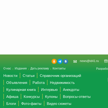
news@id41.ru
О нас
Издания
Дать рекламу
Контакты
Разрабо
Новости
Статьи
Справочник организаций
Объявления
Работа
Недвижимость
Кулинарная книга
Интервью
Анекдоты
Афиша
Конкурсы
Купоны
Вопросы-ответы
Блоги
Фото-факты
Видео сюжеты