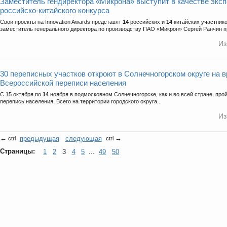
Заместитель гендиректора «Микрона» выступит в качестве экс
российско-китайского конкурса
Свои проекты на Innovation Awards представят
14
российских и
14
китайских участнико
заместитель генерального директора по производству ПАО «Микрон» Сергей Ранчин пр
Из
30 переписных участков откроют в Солнечногорском округе на 
Всероссийской переписи населения
С 15 октября по
14
ноября в подмосковном Солнечногорске, как и во всей стране, про
перепись населения. Всего на территории городского округа...
Из
←
предыдущая
следующая
→
ctrl
ctrl
Страницы:
1
2
3
4
5
...
49
50