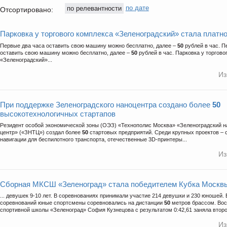
по релевантности
по дате
Отсортировано:
Парковка у торгового комплекса «Зеленоградский» стала платн
Первые два часа оставить свою машину можно бесплатно, далее –
50
рублей в час. П
оставить свою машину можно бесплатно, далее –
50
рублей в час. Парковка у торгово
«Зеленоградский»...
Из
При поддержке Зеленоградского наноцентра создано более
50
высокотехнологичных стартапов
Резидент особой экономической зоны (ОЭЗ) «Технополис Москва» «Зеленоградский н
центр» («ЗНТЦ») создал более
50
стартовых предприятий. Среди крупных проектов – 
навигации для беспилотного транспорта, отечественные 3D-принтеры...
Из
Сборная МКСШ «Зеленоград» стала победителем Кубка Москв
... девушек 9-10 лет. В соревнованиях принимали участие 214 девушки и 230 юношей.
соревнований юные спортсмены соревновались на дистанции
50
метров брассом. Вос
спортивной школы «Зеленоград» София Кузнецова с результатом 0:42,61 заняла второе
Из