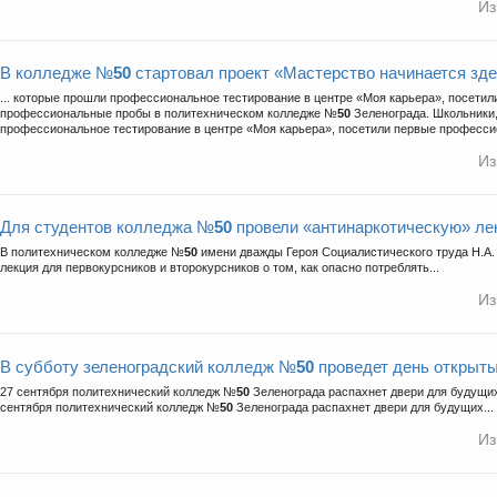
Из
В колледже №
50
стартовал проект «Мастерство начинается зд
... которые прошли профессиональное тестирование в центре «Моя карьера», посетил
профессиональные пробы в политехническом колледже №
50
Зеленограда. Школьники
профессиональное тестирование в центре «Моя карьера», посетили первые професси
Из
Для студентов колледжа №
50
провели «антинаркотическую» л
В политехническом колледже №
50
имени дважды Героя Социалистического труда Н.А.
лекция для первокурсников и второкурсников о том, как опасно потреблять...
Из
В субботу зеленоградский колледж №
50
проведет день открыт
27 сентября политехнический колледж №
50
Зеленограда распахнет двери для будущих
сентября политехнический колледж №
50
Зеленограда распахнет двери для будущих...
Из