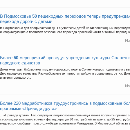
В Подмосковье
50
пешеходных переходов теперь предупреждаю
переходе дороги с детьми
В Подмосковье для профилактики ДТП с участием детей на
50
пешеходных переходах 
информирующие о правилах безопасного перехода проезжей части в зимний период. Ка
Из
Более
50
мероприятий проведут учреждения культуры Солнечно
народного единства
Дома культуры, библиотеки и музеи городского округа Солнечногорск подготовили с
Дню народного единства. Разнообразные активности пройдут в социальных сетях. Дом
и музеи городского...
Из
Более 220 медработников трудоустроились в подмосковные бо
программе «Приведи друга»
... «Приведи друга». Так, сотрудник подмосковной больницы может получить премию з
свою медорганизацию врача и фельдшера: до
50
тыс. рублей за врача, до 25 тыс. ру
медсестру, сообщает пресс-служба регионального Минздрава. В Московской области д