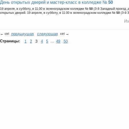
День открытых дверей и мастер-класс в колледже №
50
19 апреля, в субботу, в 11.00 в зеленоградском колледже №
50
(3-й Западный проезд, д
открытых дверей. 19 апреля, в субботу, в 11.00 в зеленоградском колледже №
50
(3-й З
Из
←
предыдущая
следующая
→
ctrl
ctrl
Страницы:
1
2
3
4
5
...
49
50