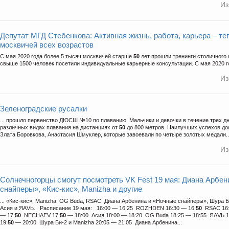
Из
Депутат МГД Стебенкова: Активная жизнь, работа, карьера – те
москвичей всех возрастов
С мая 2020 года более 5 тысяч москвичей старше
50
лет прошли тренинги столичного 
свыше 1500 человек посетили индивидуальные карьерные консультации. С мая 2020 го
Из
Зеленоградские русалки
... прошло первенство ДЮСШ №10 по плаванию. Мальчики и девочки в течение трех д
различных видах плавания на дистанциях от
50
до 800 метров. Наилучших успехов до
Злата Боровкова, Анастасия Шмуклер, которые завоевали по четыре золотых медали..
Из
Солнечногорцы смогут посмотреть VK Fest 19 мая: Диана Арбе
снайперы», «Кис-кис», Manizha и другие
... «Кис-кис», Manizha, OG Buda, RSAC, Диана Арбенина и «Ночные снайперы», Шура Б
Асия и ЯАVЬ. Расписание 19 мая: 16:00 — 16:25 ROZHDEN 16:30 — 16:
50
RSAC 16:
— 17:
50
NECHAEV 17:
50
— 18:00 Асия 18:00 — 18:20 OG Buda 18:25 — 18:55 ЯАVЬ 1
19:
50
— 20:00 Шура Би-2 и Manizha 20:05 — 21:05 Диана Арбенина...