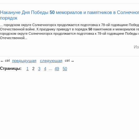
Накануне Дня Победы
50
мемориалов и памятников в Солнечног
порядок
... городском округе Солнечногорск продолжается подготовка к 78-ой годовщине Побе
Отечественной войне. К празднику приведут в порядок
50
памятников и мемориалов ге
городском округе Солнечногорск продолжается подготовка к 78-ой годовщине Победы 
Отечественной...
Из
←
предыдущая
следующая
→
ctrl
ctrl
Страницы:
1
2
3
4
...
49
50