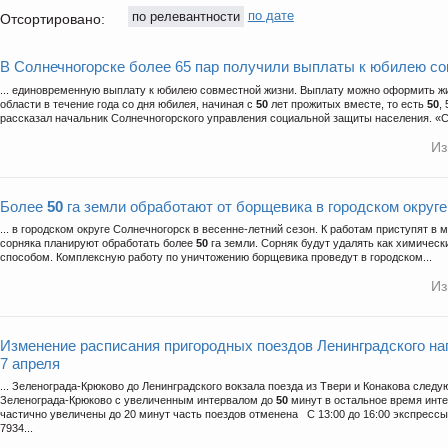
по релевантности
по дате
Отсортировано:
В Солнечногорске более 65 пар получили выплаты к юбилею со
... единовременную выплату к юбилею совместной жизни. Выплату можно оформить 
области в течение года со дня юбилея, начиная с
50
лет прожитых вместе, то есть
50
,
рассказал начальник Солнечногорского управления социальной защиты населения. «С 
Из
Более
50
га земли обработают от борщевика в городском округ
... в городском округе Солнечногорск в весенне-летний сезон. К работам приступят в м
сорняка планируют обработать более
50
га земли. Сорняк будут удалять как химическ
способом. Комплексную работу по уничтожению борщевика проведут в городском...
Из
Изменение расписания пригородных поездов Ленинградского на
7 апреля
... Зеленограда-Крюково до Ленинградского вокзала поезда из Твери и Конакова следу
Зеленограда-Крюково с увеличенным интервалом до
50
минут в остальное время инт
частично увеличены до 20 минут часть поездов отменена С 13:00 до 16:00 экспрессы 
7934...