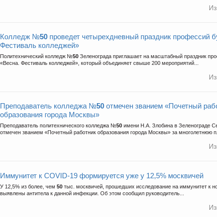
Из
Колледж №
50
проведет четырехдневный праздник профессий б
Фестиваль колледжей»
Политехнический колледж №
50
Зеленограда приглашает на масштабный праздник про
«Весна. Фестиваль колледжей», который объединяет свыше 200 мероприятий...
Из
Преподаватель колледжа №
50
отмечен званием «Почетный раб
образования города Москвы»
Преподаватель политехнического колледжа №
50
имени Н.А. Злобина в Зеленограде С
отмечен званием «Почетный работник образования города Москвы» за многолетнюю п
Из
Иммунитет к COVID-19 формируется уже у 12,5% москвичей
У 12,5% из более, чем
50
тыс. москвичей, прошедших исследование на иммунитет к н
выявлены антитела к данной инфекции. Об этом сообщил руководитель...
Из