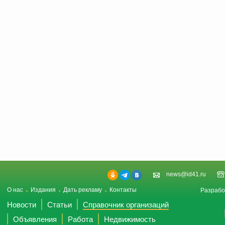
news@id41.ru
О нас
Издания
Дать рекламу
Контакты
Разрабо
Новости
Статьи
Справочник организаций
Объявления
Работа
Недвижимость