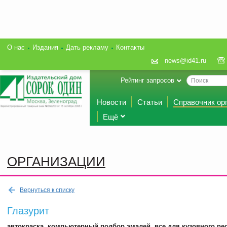
О нас
Издания
Дать рекламу
Контакты
news@id41.ru
Рейтинг запросов
Новости
Статьи
Справочник ор
Ещё
ОРГАНИЗАЦИИ
Вернуться к списку
Глазурит
автокраска, компьютерный подбор эмалей, все для кузовного ре