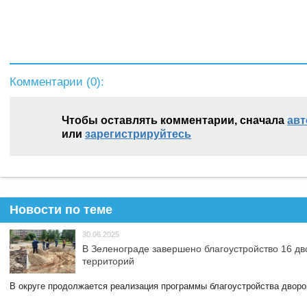
Комментарии (
0
):
Чтобы оставлять комментарии, сначала
авт
или
зарегистрируйтесь
Новости по теме
30.06.2025
В Зеленограде завершено благоустройство 16 д
территорий
В округе продолжается реализация программы благоустройства дворов