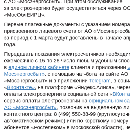
с АО «Мосэнергосбыт». При этом обслуживание
за электроэнергию будет осуществляться через О
«МосОблЕИРЦ».
Первые платежные документы с указанием номера
присвоенного лицевого счета от АО «Мосэнергосб
за период с 1 марта будут доставлены в начале а
года.
Передавать показания электросчетчиков необходи
ежемесячно с 15 по 26 число любым удобным спос
в
едином личном кабинете
клиента и приложении
Мосэнергосбыт»
, с помощью чат-бота на сайте АО
«Мосэнергосбыт» и в приложении
Telegram
, в соц
«
ВКонтакте»
, на платформе «Яндекс.Алиса», чере
оплаты электроэнергии в социальной сети «
ВКонта
сервис оплаты электроэнергии на
официальном са
АО «Мосэнергосбыт»
, позвонив на выделенную л
контактного центра: 8 (499) 550-88-99 (круглосуточ
автоматическом режиме) или по короткому номеру 
абонентов «Ростелеком» в Московской области), ч