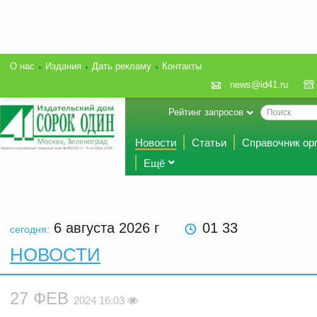
О нас
Издания
Дать рекламу
Контакты
news@id41.ru
Рейтинг запросов
Новости
Статьи
Справочник ор
Ещё
6 августа 2026
г
01 33
сегодня:
НОВОСТИ
27 ФЕВ
2024 16:03