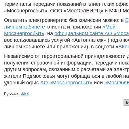
терминалы передачи показаний в клиентских офи
«Мосэнергосбыт», ООО «МосОблЕИРЦ» и МФЦ Мо
Оплатить электроэнергию без комиссии можно: в
Е
личном кабинете
клиента и приложении
«Мой
Мосэнергосбыт»
, на
официальном сайте АО «Мосэ
воспользовавшись услугой «Автоплатёж» (подключ
личном кабинете или приложении), в соцсети «
ВКо
Независимо от территориальной принадлежности 
получения справочной информации, передачи пока
другим вопросам, связанным с расчетами за элект
жители Подмосковья могут обращаться в любой н
удобный офис
АО «Мосэнергосбыт»
или
«МосОбл
Рубрика:
ЖКХ
В