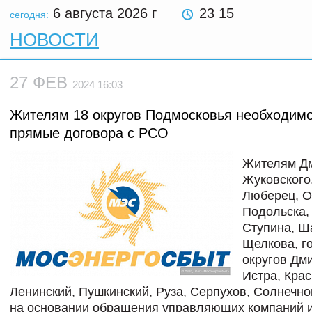
6 августа 2026
г
23 15
сегодня:
НОВОСТИ
27 ФЕВ
2024 16:03
Жителям 18 округов Подмосковья необходимо
прямые договора с РСО
Жителям Дм
Жуковского
Люберец, О
Подольска,
Ступина, Ш
Щелкова, г
округов Дм
Истра, Крас
Ленинский, Пушкинский, Руза, Серпухов, Солнечно
на основании обращения управляющих компаний и