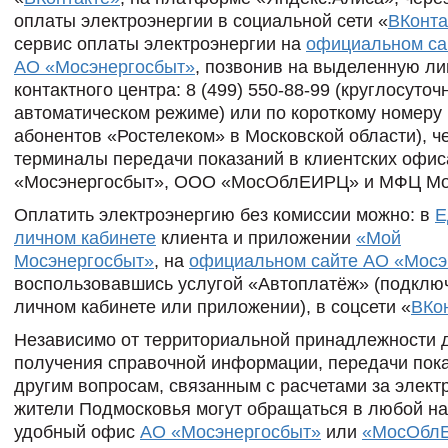
оплаты электроэнергии в социальной сети «
ВКонта
сервис оплаты электроэнергии на
официальном са
АО «Мосэнергосбыт»
, позвонив на выделенную л
контактного центра: 8 (499) 550-88-99 (круглосуточ
автоматическом режиме) или по короткому номеру 
абонентов «Ростелеком» в Московской области), ч
терминалы передачи показаний в клиентских офи
«Мосэнергосбыт», ООО «МосОблЕИРЦ» и МФЦ Мо
Оплатить электроэнергию без комиссии можно: в
Е
личном кабинете
клиента и приложении
«Мой
Мосэнергосбыт»
, на
официальном сайте АО «Мосэ
воспользовавшись услугой «Автоплатёж» (подключ
личном кабинете или приложении), в соцсети «
ВКо
Независимо от территориальной принадлежности 
получения справочной информации, передачи пока
другим вопросам, связанным с расчетами за элект
жители Подмосковья могут обращаться в любой н
удобный офис
АО «Мосэнергосбыт»
или
«МосОбл