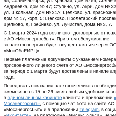
45; Солнечногорск, ул. Красная, дом № 56; Солнечно
Андреевка, дом № 47; Ступино, ул. Акри, дом № 32
ул. Школьная, дом № 21А; Щелково, ул. Краснозна
дом № 17, корп. 5; Щелково, Пролетарский проспек
Щелково, д. Гребнево, ул. Лучистая, дома № 3, 7.
С 1 марта 2024 года возникают договорные отнош
с АО «Мосэнергосбыт». При этом обслуживание
за электроэнергию будет осуществляться через О
«МосОблЕИРЦ».
Первые платежные документы с указанием номера
присвоенного лицевого счета от АО «Мосэнергосб
за период с 1 марта будут доставлены в начале а
года.
Передавать показания электросчетчиков необходи
ежемесячно с 15 по 26 число любым удобным спос
в
едином личном кабинете
клиента и приложении
Мосэнергосбыт»
, с помощью чат-бота на сайте АО
«Мосэнергосбыт» и в приложении
Telegram
, в соц
«
ВКонтакте»
, на платформе «Яндекс.Алиса», чере