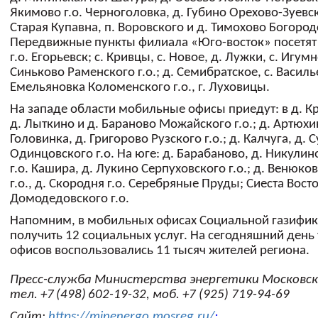
Якимово г.о. Черноголовка, д. Губино Орехово-Зуевског
Старая Купавна, п. Воровского и д. Тимохово Богородс
Передвижные пункты филиала «Юго-восток» посетят
г.о. Егорьевск; с. Кривцы, с. Новое, д. Лужки, с. Игумн
Синьково Раменского г.о.; д. Семибратское, с. Василь
Емельяновка Коломенского г.о., г. Луховицы.
На западе области мобильные офисы приедут: в д. К
д. Лыткино и д. Бараново Можайского г.о.; д. Артюхи
Головинка, д. Григорово Рузского г.о.; д. Калчуга, д.
Одинцовского г.о. На юге: д. Барабаново, д. Никулино
г.о. Кашира, д. Лукино Серпуховского г.о.; д. Венюко
г.о., д. Скородня г.о. Серебряные Пруды; Сиеста Вост
Домодедовского г.о.
Напомним, в мобильных офисах Социальной газифи
получить 12 социальных услуг. На сегодняшний день
офисов воспользовались 11 тысяч жителей региона.
Пресс-служба Министерства энергетики Московск
тел. +7
(498)
602-19-32, моб. +7 (925) 719-94-69
Сайт:
https://minenergo.mosreg.ru/
;