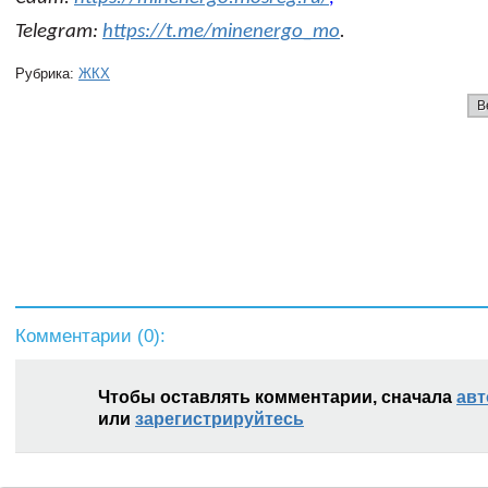
Telegram:
https://t.me/minenergo_mo
.
Рубрика:
ЖКХ
В
Комментарии (
0
):
Чтобы оставлять комментарии, сначала
авт
или
зарегистрируйтесь