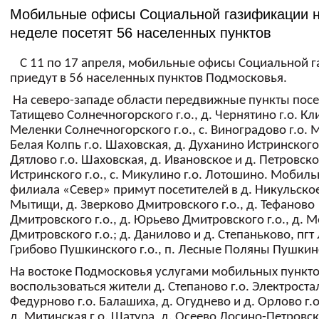
Мобильные офисы Социальной газификации н
неделе посетят 56 населенных пунктов
С 11 по 17 апреля, мобильные офисы Социальной 
приедут в 56 населенных пунктов Подмосковья.
На северо-западе области передвижные пункты посет
Татищево Солнечногорского г.о., д. Чернятино г.о. Кли
Меленки Солнечногорского г.о., с. Виноградово г.о. 
Белая Колпь г.о. Шаховская, д. Духанино Истринского г
Дятлово г.о. Шаховская, д. Ивановское и д. Петровск
Истринского г.о., с. Микулино г.о. Лотошино. Мобил
филиала «Север» примут посетителей в д. Никульское 
Мытищи, д. Зверково Дмитровского г.о., д. Тефаново
Дмитровского г.о., д. Юрьево Дмитровского г.о., д. 
Дмитровского г.о.; д. Данилово и д. Степаньково, пгт 
Грибово Пушкинского г.о., п. Лесные Поляны Пушкинс
На востоке Подмосковья услугами мобильных пункто
воспользоваться жители д. Степаново г.о. Электростал
Федурново г.о. Балашиха, д. Огуднево и д. Орлово г.
д. Митинская г.о. Шатура, д. Осеево Лосино-Петровско