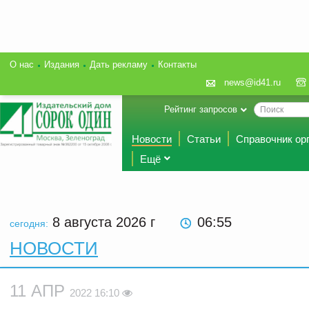
О нас
Издания
Дать рекламу
Контакты
news@id41.ru
Рейтинг запросов
Новости
Статьи
Справочник ор
Ещё
8 августа 2026
г
06:55
сегодня:
НОВОСТИ
11 АПР
2022 16:10