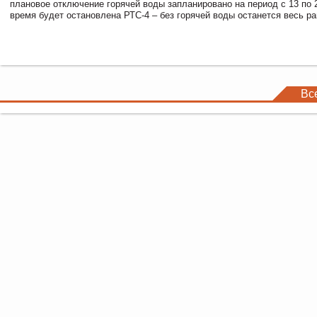
плановое отключение горячей воды запланировано на период с 13 по 2
время будет остановлена РТС-4 – без горячей воды останется весь р
Вс