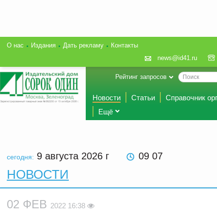
О нас
Издания
Дать рекламу
Контакты
news@id41.ru
Рейтинг запросов
Новости
Статьи
Справочник ор
Ещё
9 августа 2026
г
09 07
сегодня:
НОВОСТИ
02 ФЕВ
2022 16:38