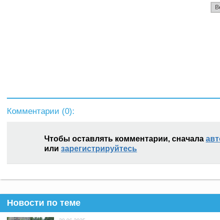
В
Комментарии (
0
):
Чтобы оставлять комментарии, сначала
авт
или
зарегистрируйтесь
Новости по теме