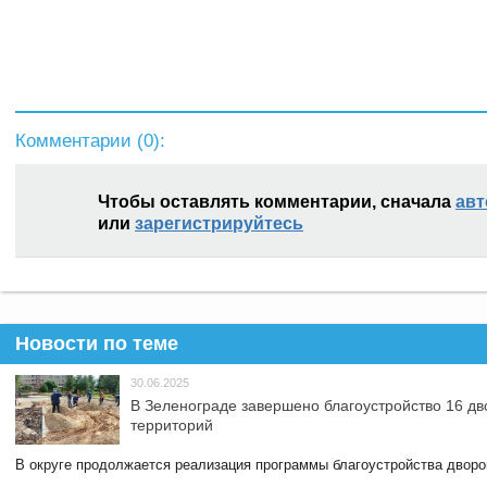
Комментарии (
0
):
Чтобы оставлять комментарии, сначала
авт
или
зарегистрируйтесь
Новости по теме
30.06.2025
В Зеленограде завершено благоустройство 16 д
территорий
В округе продолжается реализация программы благоустройства дворов