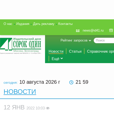
О нас
Издания
Дать рекламу
Контакты
news@id41.ru
Рейтинг запросов
Новости
Статьи
Справочник ор
Ещё
10 августа 2026
г
21 59
сегодня:
НОВОСТИ
12 ЯНВ
2022 10:03