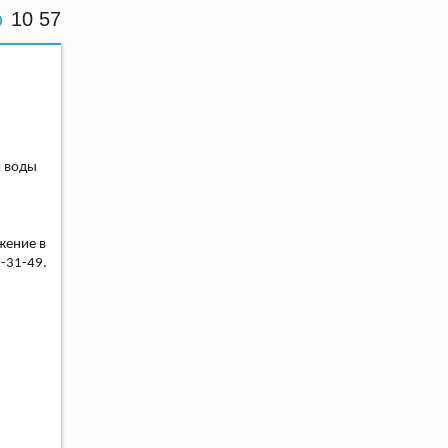
10 57
й воды
жение в
-31-49.