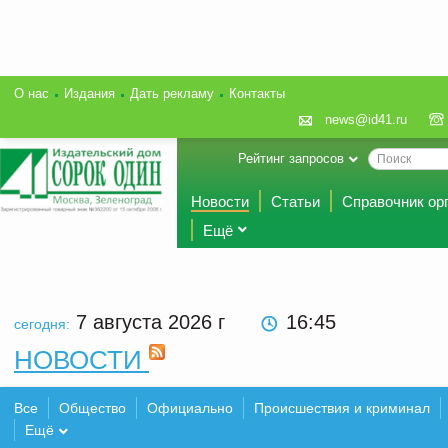
О нас
Издания
Дать рекламу
Контакты
news@id41.ru
Рейтинг запросов
Новости
Статьи
Справочник ор
Ещё
7 августа 2026
г
16:45
сегодня:
НОВОСТИ
Все
Общество
Официально
Происшествия и криминал
Ещё