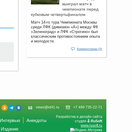
выиграл матч в
чемпионате перед
кубковым четвертьфиналом
Матч 14-го тура Чемпионата Москвы
среди ЛФК (дивизион «А») между ФК
«Зеленоград» и ЛФК «Строгино» был
классическим противостоянием опыта
и молодости.
Комментарии (0)
news@id41.ru
+7 499 735-22-71
Разработка и дизайн сайта
Интервью
Анекдоты
студия
RuSoft
www.rusoft.ru
Издания