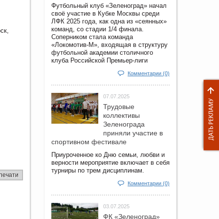
Футбольный клуб «Зеленоград» начал
своё участие в Кубке Москвы среди
ЛФК 2025 года, как одна из «сеянных»
команд, со стадии 1/4 финала.
ск,
Соперником стала команда
«Локомотив-М», входящая в структуру
футбольной академии столичного
клуба Российской Премьер-лиги
Комментарии (0)
07.07.2025
Трудовые
коллективы
Зеленограда
приняли участие в
спортивном фестивале
Приуроченное ко Дню семьи, любви и
верности мероприятие включает в себя
турниры по трем дисциплинам.
печати
Комментарии (0)
03.07.2025
ФК «Зеленоград»