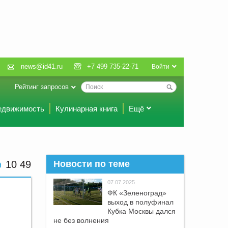
news@id41.ru
+7 499 735-22-71
Войти
Рейтинг запросов
едвижимость
Кулинарная книга
Ещё
10 49
Новости по теме
07.07.2025
ФК «Зеленоград»
выход в полуфинал
Кубка Москвы дался
не без волнения