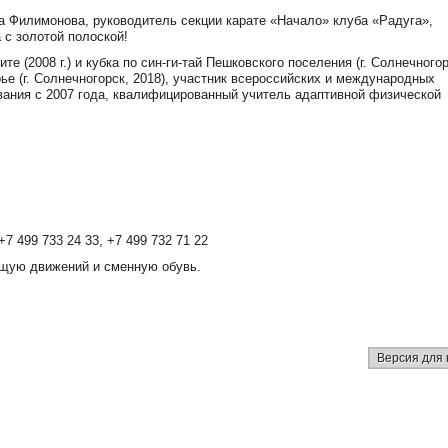
а Филимонова, руководитель секции карате «Начало» клуба «Радуга»,
а с золотой полоской!
е (2008 г.) и кубка по син-ги-тай Пешковского поселения (г. Солнечногор
рье (г. Солнечногорск, 2018), участник всероссийских и международных
вания с 2007 года, квалифицированный учитель адаптивной физической
7 499 733 24 33, +7 499 732 71 22
ющую движений и сменную обувь.
Версия для 