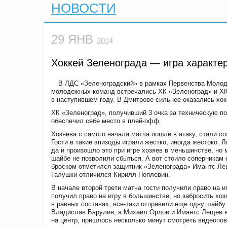
НОВОСТИ
29 ЯНВ
2014
Хоккей Зеленограда — игра характе
В ЛДС «Зеленоградский» в рамках Первенства Молод
молодежных команд встречались ХК «Зеленоград» и ХК
в наступившем году. В Дмитрове сильнее оказались хок
ХК «Зеленоград», получивший 3 очка за техническую п
обеспечил себе место в
плей-офф
.
Хозяева с самого начала матча пошли в атаку, стали со
Гости в такие эпизоды играли жестко, иногда жестоко.
да и произошло это при игре хозяев в меньшинстве, но
шайбе не позволили сбыться. А вот стоило соперникам 
броском отметился защитник «Зеленограда» Имантс Лещ
Галушки отличился Кирилл Поплевин.
В начале второй трети матча гости получили право на 
получил право на игру в большинстве, но забросить хоз
в равных составах,
все-таки
отправили еще одну шайбу 
Владислав Барулин, а Михаил Орлов и Имантс Лещев вы
на центр, пришлось несколько минут смотреть видеопов