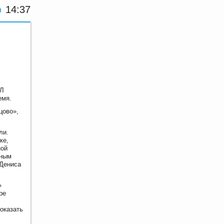
14:37
ХЛ
емя.
цово»,
ли.
ке,
ной
чным
 Дениса
»
ре
оказать