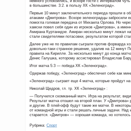
немного успокоились, и вскоре гости с интервалом чуть
в большинстве. 3:2. в пользу ХК «Зеленоград».
Первые 10 минут заключительного периода прошли в об
атаками «Дмитрова». Вскоре зеленоградцы забросили е
помогла голевая передача от Михаила Орлова. Но через 
хамски повел себя один из игроков «Дмитрова», а име
Амирана Куртанидзе. Амиран несколько минут лежал на
стали свидетелями потасовки, результатом которой ста
Далее уже не по правилам сыграли против форварда хо
довольно-таки странное решение, удалив на 12 минут П
правила на Кирилле. За несколько минут до конца матч
Денис Галушка, которому ассистировал Владислав Бар
Итог матча 5:3 — победа ХК «Зеленоград».
Одержав победу, «Зеленоград» обеспечил себе как ми
«Зеленоград» сыграет еще 4 матча, которые пройдут н
Николай Щедров, гл. тр. ХК «Зеленоград» :
— Получился скомканный матч. Игра на результат, видим
Результат матча отошел на второй план. У «Дмитрова» р
и другие. В
плей-офф
будут такие же матчи. В некотор
от командной игры и стали решать личные задачи. Над
старается. «Дмитров» — хорошая команда, но хотелось 
Рубрика:
Спорт