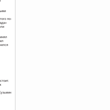
е
ными
того по-
рада»
ели
ринял
шил
чился
стоит.
к
Кузьмин