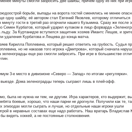
 менее минуты смогли забросить две шайбы, причем одну из них при игр
оюдоострой борьбе, выпады на ворота гостей сменялись не менее опас
ще одну шайбу, её автором стал Евгений Яковлев, которому отличиться
минуту гости в третий раз огорчили нашего Кузьмина. Сразу же после э
нно Семен Курбатов, который ударил кулаком в лицо форварда «Зеленог
 льду. За Куртанидзе вступился защитник хозяев Имантс Лещев, и зрит
ли удаления Курбатова и Лещева до конца матча.
зяев Кирилла Поплевина, который решил ответить на грубость. Судья п
оплевина, но не наказав того игрока «Дмитрова», который сначала нару
а зеленоградцы еще раз смогли забросить. При игре в большинстве отли
улин.
нимум
3-е
место в дивизионе «Северо — Запад» по итогам «регулярки».
а выезде. Дома зеленоградцы теперь сыграют лишь в
плей-офф
.
о, была не нужна ни тем, ни другим. Игра характеров, кто выдержит, вы
ебята боевые, хорошо, что наши парни не дрогнули. Получили как те, та
ых эпизодах могли сыграть и лучше, но отдельные наши игроки ушли
 игрой в неравных составах еще надо работать. Наш вратарь Владислав 
бы видеть хоккей, а не постоянные столкновения.