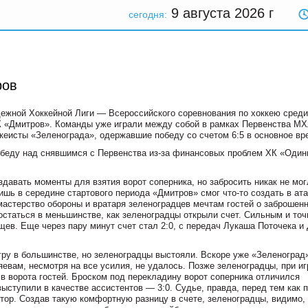
9 августа 2026
г
сегодня:
ров
ежной Хоккейной Лиги — Всероссийского соревнования по хоккею среди
 «Дмитров». Команды уже играли между собой в рамках Первенства М
кеисты «Зеленограда», одержавшие победу со счетом 6:5 в основное вр
обеду над снявшимся с Первенства
из-за
финансовых проблем ХК «Один
здавать моменты для взятия ворот соперника, но забросить никак не мог
 Лишь в середине стартового периода «Дмитров» смог
что-то
создать в ата
 мастерство обороны и вратаря зеленоградцев мечтам гостей о заброшен
остаться в меньшинстве, как зеленоградцы открыли счет. Сильным и то
ев. Еще через пару минут счет стал 2:0, с передач Лукаша Поточека и
игру в большинстве, но зеленоградцы выстояли. Вскоре уже «Зеленоград
яевам, несмотря на все усилия, не удалось. Позже зеленоградцы, при иг
в ворота гостей. Броском под перекладину ворот соперника отличился
ступили в качестве ассистентов — 3:0. Судье, правда, перед тем как п
тор. Создав такую комфортную разницу в счете, зеленоградцы, видимо,