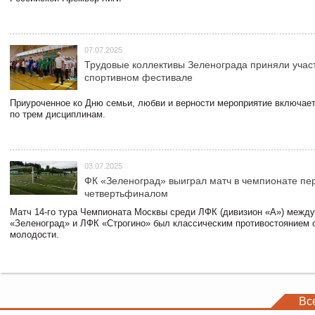
07.07.2025
Трудовые коллективы Зеленограда приняли учас
спортивном фестивале
Приуроченное ко Дню семьи, любви и верности мероприятие включает
по трем дисциплинам.
03.07.2025
ФК «Зеленоград» выиграл матч в чемпионате пе
четвертьфиналом
Матч 14-го тура Чемпионата Москвы среди ЛФК (дивизион «А») межд
«Зеленоград» и ЛФК «Строгино» был классическим противостоянием 
молодости.
Вс