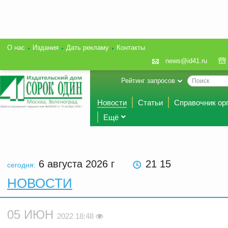
О нас
Издания
Дать рекламу
Контакты
news@id41.ru
Рейтинг запросов
Новости
Статьи
Справочник ор
Ещё
6 августа 2026
г
21 15
сегодня:
НОВОСТИ
05 ИЮН
2022 18:48