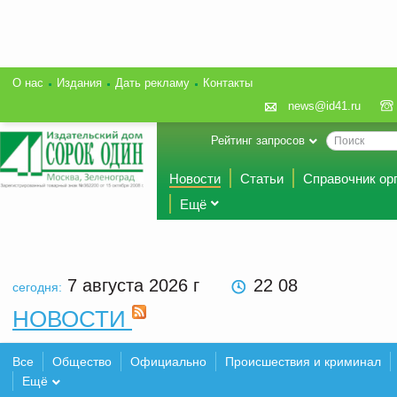
О нас
Издания
Дать рекламу
Контакты
news@id41.ru
Рейтинг запросов
Новости
Статьи
Справочник ор
Ещё
7 августа 2026
г
22 08
сегодня:
НОВОСТИ
Все
Общество
Официально
Происшествия и криминал
Ещё