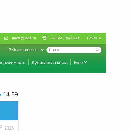
news@id41.ru
+7 499 735-22-71
Войти
Рейтинг запросов
едвижимость
Кулинарная книга
Ещё
14 59
АР
2026