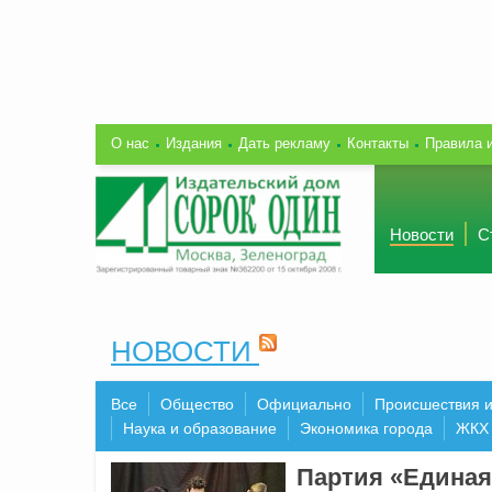
О нас
Издания
Дать рекламу
Контакты
Правила 
Новости
С
НОВОСТИ
Все
Общество
Официально
Происшествия 
Наука и образование
Экономика города
ЖКХ
Партия «Единая