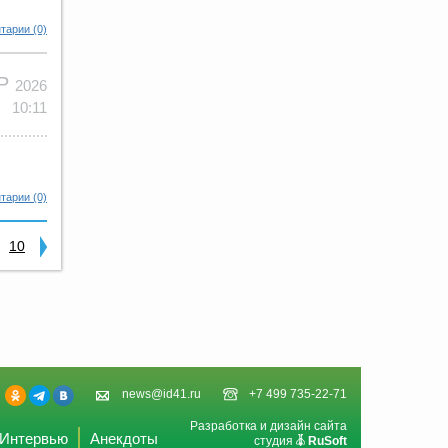
тарии (0)
АР
2026
10:11
тарии (0)
10
news@id41.ru
+7 499 735-22-71
Разработка и дизайн сайта
Интервью
Анекдоты
студия
RuSoft