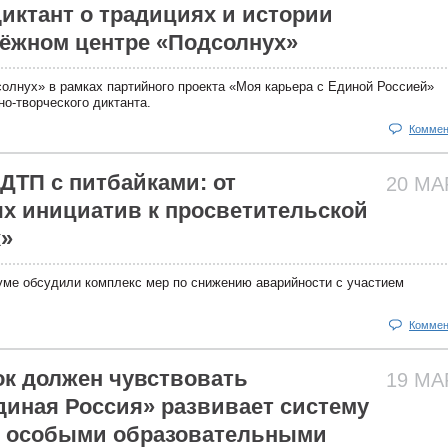
диктант о традициях и истории
ёжном центре «Подсолнух»
лнух» в рамках партийного проекта «Моя карьера с Единой Россией»
но-творческого диктанта.
Коммен
ДТП с питбайками: от
20 М
х инициатив к просветительской
х»
уме обсудили комплекс мер по снижению аварийности с участием
Коммен
к должен чувствовать
19 М
диная Россия» развивает систему
с особыми образовательными