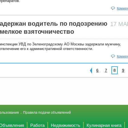
препаратов.
Коммен
задержан водитель по подозрению
17 М
 мелкое взяточничество
инспекции УВД по Зеленоградскому АО Москвы задержали мужчину,
отвлечение его к административной ответственности.
Коммен
6
7
8
9
ользования
Правила подачи объявлений
Объявления
Работа
Недвижимость
Кулинарная книга