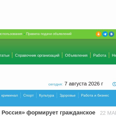
использования
Правила подачи объявлений
татьи
Справочник организаций
Объявления
Работа
Н
7 августа 2026
г
сегодня:
и криминал
Спорт
Культура
Здоровье
Работа и бизнес
 Россия» формирует гражданское
22 М