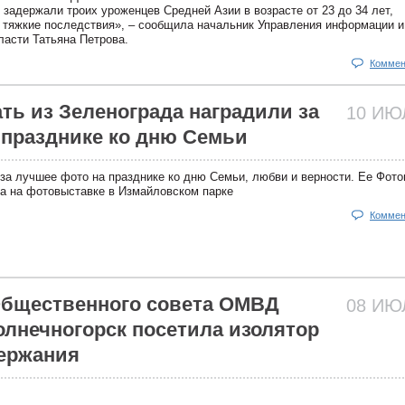
 задержали троих уроженцев Средней Азии в возрасте от 23 до 34 лет,
 тяжкие последствия», – сообщила начальник Управления информации и
асти Татьяна Петрова.
Коммен
ть из Зеленограда наградили за
10 И
 празднике ко дню Семьи
за лучшее фото на празднике ко дню Семьи, любви и верности. Ее Фот
а на фотовыставке в Измайловском парке
Коммен
Общественного совета ОМВД
08 И
Солнечногорск посетила изолятор
ержания