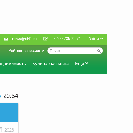
news@id41.ru
+7 499 735-22-71
Войти
Рейтинг запросов
едвижимость
Кулинарная книга
Ещё
20 54
ЮЛ
2026