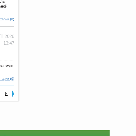
ель
ьной
тарии (0)
ЮЛ
2026
13:47
еваемую
тарии (0)
5