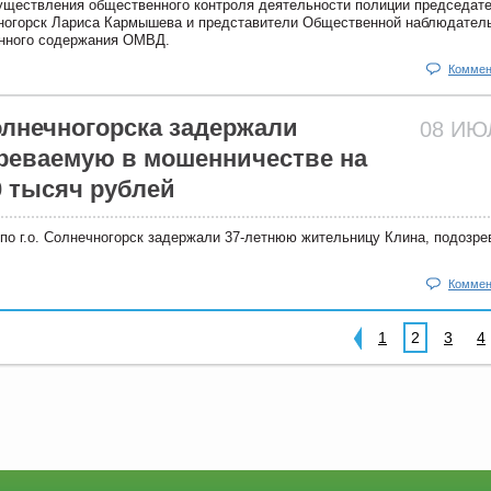
существления общественного контроля деятельности полиции председат
чногорск Лариса Кармышева и представители Общественной наблюдател
енного содержания ОМВД.
Коммен
лнечногорска задержали
08 И
реваемую в мошенничестве на
0 тысяч рублей
по г.о. Солнечногорск задержали 37-летнюю жительницу Клина, подозр
Коммен
1
2
3
4