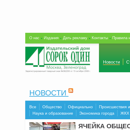
О нас
Издания
Дать рекламу
Контакты
Правила 
Новости
С
НОВОСТИ
Все
Общество
Официально
Происшествия 
Наука и образование
Экономика города
ЖКХ
ЯЧЕЙКА ОБЩЕ