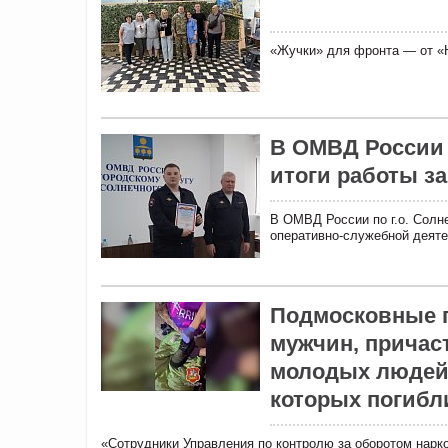
«Жучки» для фронта — от «Н
В ОМВД России 
итоги работы за
В ОМВД России по г.о. Солн
оперативно-служебной деятел
Подмосковные п
мужчин, причас
молодых людей 
которых погибл
«Сотрудники Управления по контролю за оборотом нарк