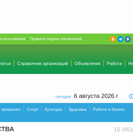
использования
Правила подачи объявлений
татьи
Справочник организаций
Объявления
Работа
Н
6 августа 2026
г
сегодня:
и криминал
Спорт
Культура
Здоровье
Работа и бизнес
СТВА
16 И