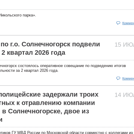
икольского парка».
Коммен
по г.о. Солнечногорск подвели
15 И
 2 квартал 2026 года
ечногорск состоялось оперативное совещание по подведению итогов
ьности за 2 квартал 2026 года.
Коммен
олицейские задержали троих
14 И
тных к отравлению компании
в Солнечногорске, двое из
и
отиков ГУ МВД России по Московской области совместно с коллегами и