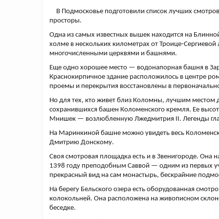
В Подмосковье подготовили список лучших смотров
просторы.
Одна из самых известных вышек находится на Блинной
холме в нескольких километрах от Троице-Сергиевой 
многочисленными церквями и башнями.
Еще одно хорошее место — водонапорная башня в Зара
Краснокирпичное здание расположилось в центре ром
проемы и перекрытия восстановлены в первоначально
Но для тех, кто живет близ Коломны, лучшим местом 
сохранившихся башен Коломенского кремля. Ее высот
Мнишек — возлюбленную Лжедмитрия II. Легенды глася
На Маринкиной башне можно увидеть весь Коломенск
Дмитрию Донскому.
Своя смотровая площадка есть и в Звенигороде. Она н
1398 году преподобным Саввой — одним из первых уч
прекрасный вид на сам монастырь, бескрайние подм
На берегу Бельского озера есть оборудованная смот
колокольней. Она расположена на живописном склон
беседке.