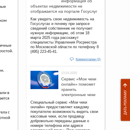
информация об
объектах недвижимости не
ные
отображается на портале Госуслуг
Как увидеть свою недвижимость на
оком
Госуслугах и почему при запросе
сведений собственник не получает
нужную информацию, об этом 18
марта 2025 года расскажут
специалисты Управления Росреестра
ничные
по Московской области по телефону 8
ростой.
(495) 223-45-41.
Комментарии (0)
он.
13.03.2025
Сервис «Мои чеки
онлайн» поможет
хранить
али в
электронные чеки
ается
Специальный сервис «Мои чеки
онлайн» предоставляет каждому
покупателю возможность видеть свои
ела с
кассовые чеки, если продавцу
ютной
добровольно переданы данные о
номере телефона или адресе