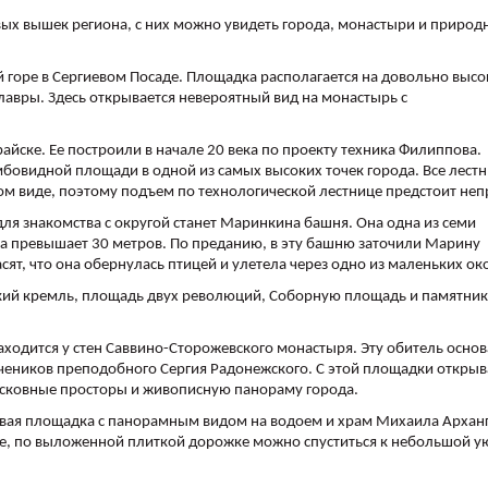
ых вышек региона, с них можно увидеть города, монастыри и природ
 горе в Сергиевом Посаде. Площадка располагается на довольно выс
лавры. Здесь открывается невероятный вид на монастырь с
йске. Ее построили в начале 20 века по проекту техника Филиппова.
бовидной площади в одной из самых высоких точек города. Все лест
м виде, поэтому подъем по технологической лестнице предстоит неп
для знакомства с округой станет Маринкина башня. Она одна из семи
а превышает 30 метров. По преданию, в эту башню заточили Марину
т, что она обернулась птицей и улетела через одно из маленьких ок
ий кремль, площадь двух революций, Соборную площадь и памятник
аходится у стен Саввино-Сторожевского монастыря. Эту обитель основ
еников преподобного Сергия Радонежского. С этой площадки открыв
осковные просторы и живописную панораму города.
ровая площадка с панорамным видом на водоем и храм Михаила Арханг
е, по выложенной плиткой дорожке можно спуститься к небольшой у