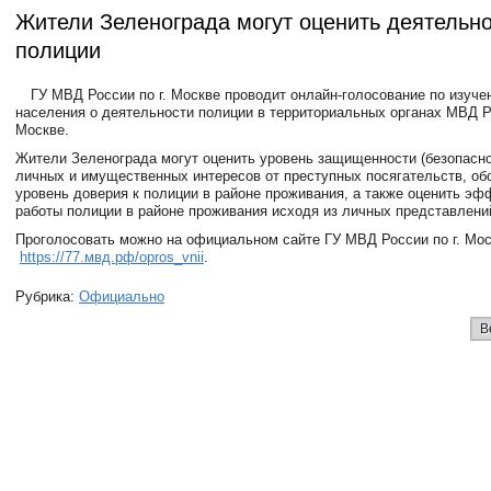
Жители Зеленограда могут оценить деятельно
полиции
ГУ МВД России по г. Москве проводит онлайн-голосование по изуч
населения о деятельности полиции в территориальных органах МВД Ро
Москве.
Жители Зеленограда могут оценить уровень защищенности (безопасно
личных и имущественных интересов от преступных посягательств, об
уровень доверия к полиции в районе проживания, а также оценить эф
работы полиции в районе проживания исходя из личных представлени
Проголосовать можно на официальном сайте ГУ МВД России по г. Мос
https://77.мвд.рф/opros_vnii
.
Рубрика:
Официально
В