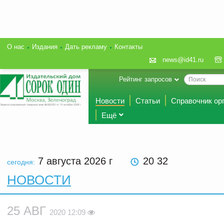
О нас
Издания
Дать рекламу
Контакты
news@id41.ru
Рейтинг запросов
Новости
Статьи
Справочник ор
Ещё
7 августа 2026
г
20 32
сегодня:
НОВОСТИ
25 АВГ
2020 12:09