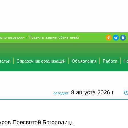
использования
Правила подачи объявлений
татьи
Справочник организаций
Объявления
Работа
Н
8 августа 2026
г
сегодня:
кров Пресвятой Богородицы