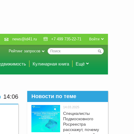
news@id41.ru
+7 499 735-22-71
Войти
Рейтинг запросов
едвижимость
Кулинарная книга
Ещё
14:06
Новости по теме
14.03.2025
Специалисты
Подмосковного
Росреестра
расскажут, почему