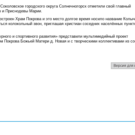
Соколовское городского округа Солнечногорск отметили свой главный
ы и Приснодевы Марии.
построен
Храм
Покрова
и
эт
о место долгое время носило название Колыч
ться колокольный звон, приглашая христиан соседних населённых пункт
урного и спортивного развития» представили мультимедийный проект
ом Покрова Божьей Матери д. Новая и с творческими коллективами из с
Версия для 