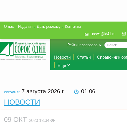
О нас
Издания
Дать рекламу
Контакты
news@id41.ru
Рейтинг запросов
Новости
Статьи
Справочник ор
Ещё
7 августа 2026
г
01 06
сегодня:
НОВОСТИ
09 ОКТ
2020 13:34