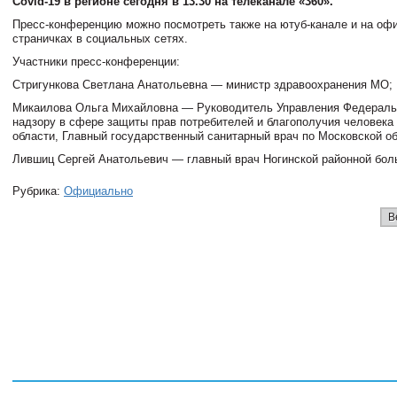
Covid-19 в регионе сегодня в 13.30 на телеканале «360».
Пресс-конференцию можно посмотреть также на ютуб-канале и на оф
страничках в социальных сетях.
Участники пресс-конференции:
Стригункова Светлана Анатольевна — министр здравоохранения МО;
Микаилова Ольга Михайловна — Руководитель Управления Федераль
надзору в сфере защиты прав потребителей и благополучия человека
области, Главный государственный санитарный врач по Московской об
Лившиц Сергей Анатольевич — главный врач Ногинской районной бол
Рубрика:
Официально
В