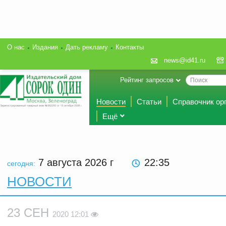
О нас
Издания
Дать рекламу
Контакты
news@id41.ru
Рейтинг запросов
Новости
Статьи
Справочник ор
Ещё
7 августа 2026
г
22:35
сегодня:
НОВОСТИ
23 СЕН
2020 12:01