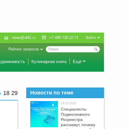
news@id41.ru
+7 499 735-22-71
Войти
Рейтинг запросов
едвижимость
Кулинарная книга
Ещё
18:29
Новости по теме
14.03.2025
Специалисты
Подмосковного
Росреестра
расскажут, почему