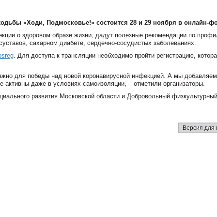
ходьбы «Ходи, Подмосковье!» состоится 28 и 29 ноября в онлайн-ф
екции о здоровом образе жизни, дадут полезные рекомендации по профи
суставов, сахарном диабете, сердечно-сосудистых заболеваниях.
osreg
. Для доступа к трансляции необходимо пройти регистрацию, котор
важно для победы над новой коронавирусной инфекцией. А мы добавляем
те активны даже в условиях самоизоляции, – отметили организаторы.
циального развития Московской области и Добровольный физкультурный
Версия для 