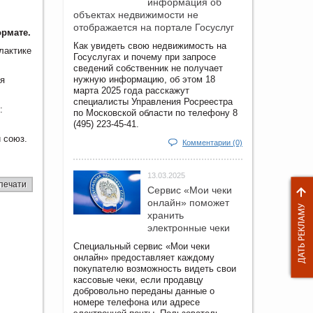
информация об
объектах недвижимости не
отображается на портале Госуслуг
ормате.
Как увидеть свою недвижимость на
лактике
Госуслугах и почему при запросе
сведений собственник не получает
нужную информацию, об этом 18
ая
марта 2025 года расскажут
специалисты Управления Росреестра
:
по Московской области по телефону 8
(495) 223-45-41.
 союз.
Комментарии (0)
13.03.2025
печати
Сервис «Мои чеки
онлайн» поможет
хранить
электронные чеки
Специальный сервис «Мои чеки
онлайн» предоставляет каждому
покупателю возможность видеть свои
кассовые чеки, если продавцу
добровольно переданы данные о
номере телефона или адресе