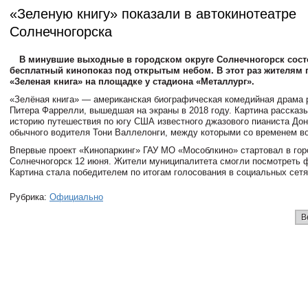
«Зеленую книгу» показали в автокинотеатре
Солнечногорска
В минувшие выходные в городском округе Солнечногорск сос
бесплатный кинопоказ под открытым небом. В этот раз жителям
«Зеленая книга» на площадке у стадиона «Металлург».
«Зелёная книга» — американская биографическая комедийная драма 
Питера Фаррелли, вышедшая на экраны в 2018 году. Картина рассказ
историю путешествия по югу США известного джазового пианиста До
обычного водителя Тони Валлелонги, между которыми со временем во
Впервые проект «Кинопаркинг» ГАУ МО «Мособлкино» стартовал в гор
Солнечногорск 12 июня. Жители муниципалитета смогли посмотреть 
Картина стала победителем по итогам голосования в социальных сетя
Рубрика:
Официально
В