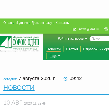
О нас
Издания
Дать рекламу
Контакты
news@id41.ru
Рейтинг запросов
Новости
Статьи
Справочник ор
Ещё
7 августа 2026
г
09:42
сегодня:
НОВОСТИ
10 АВГ
2020 11:32