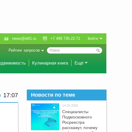
news@id41.ru
+7 499 735-22-71
Войти
Рейтинг запросов
едвижимость
Кулинарная книга
Ещё
17:07
Новости по теме
14.03.2025
Специалисты
Подмосковного
Росреестра
расскажут, почему