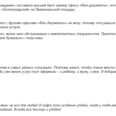
гражданин» поставили высший балл новому офису «Мои документы», кот
а «Зеленоградский» на Привокзальной площади.
его с другими офисами «Мои документы» не могу, потому что раньше
нные услуги.
нт, много окон обслуживания и компетентных специалистов. Приятно
ня буквально с полуслова.
ичем в самых разных ситуациях. Поэтому важно, чтобы такие места
ы уже много услуг тут оформили – и ребенку, и мужу, и мне. И добир
лена: ну все для людей! И лифт (что особенно удобно, когда у тебя ре
жидания. Всегда все быстро и удобно!