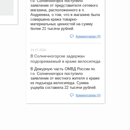
г.о. Солнечногорск поступило
заявление от представителя сетевого
магазина, расположенного в п.
Андреевка, о том, что в магазине была
совершена кража товарно-
материальных ценностей на сумму
более 21 тысячи рублей.
Комментарии (0)
23.07.2026
В Солнечногорске задержан
подозреваемый в краже велосипеда
В Дежурную часть ОМВД России по
г.о. Солнечногорск поступило
заявление от местного жителя о краже
из подъезда велосипеда. Сумма
ущерба составила 22 тысячи рублей.
Комментарии (0)