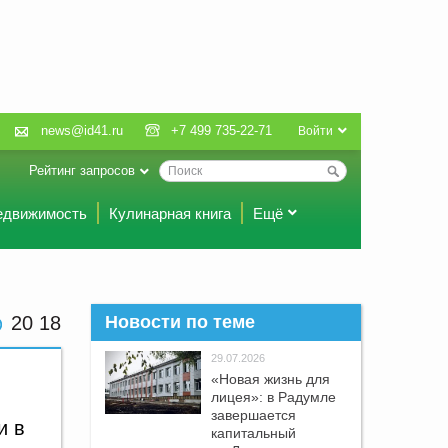
news@id41.ru
+7 499 735-22-71
Войти
Рейтинг запросов
едвижимость
Кулинарная книга
Ещё
20:18
Новости по теме
29.07.2026
«Новая жизнь для
лицея»: в Радумле
завершается
и в
капитальный