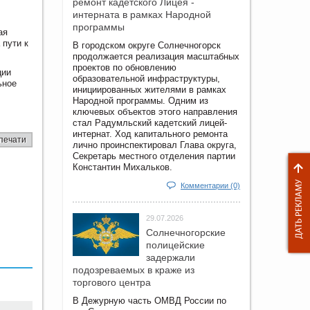
ремонт кадетского Лицея -
интерната в рамках Народной
программы
ая
 пути к
В городском округе Солнечногорск
продолжается реализация масштабных
проектов по обновлению
ции
образовательной инфраструктуры,
ьное
инициированных жителями в рамках
Народной программы. Одним из
ключевых объектов этого направления
стал Радумльский кадетский лицей-
интернат. Ход капитального ремонта
печати
лично проинспектировал Глава округа,
Секретарь местного отделения партии
Константин Михальков.
Комментарии (0)
29.07.2026
Солнечногорские
полицейские
задержали
подозреваемых в краже из
торгового центра
В Дежурную часть ОМВД России по