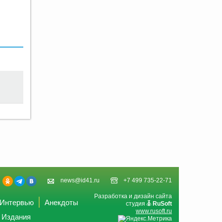
news@id41.ru
+7 499 735-22-71
Разработка и дизайн сайта
Интервью
Анекдоты
студия
RuSoft
www.rusoft.ru
Издания