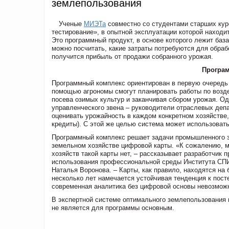
землепользования
Ученые
МИЭТа
совместно со студентами старших ку
тестирование», в опытной эксплуатации которой находи
Это программный продукт, в основе которого лежит ба
можно посчитать, какие затраты потребуются для обрабо
получится прибыль от продажи собранного урожая.
Програм
Программный комплекс ориентирован в первую очередь 
помощью агрономы смогут планировать работы по возд
посева озимых культур и заканчивая сбором урожая. О
управленческого звена – руководители отраслевых деп
оценивать урожайность в каждом конкретном хозяйстве
кредиты). С этой же целью система может использоват
Программный комплекс решает задачи промышленного з
земельном хозяйстве цифровой карты. «К сожалению, м
хозяйств такой карты нет, – рассказывает разработчи
использования профессиональной среды Института СПИН
Наталья Воронова. – Карты, как правило, находятся на
несколько лет намечается устойчивая тенденция к пост
современная аналитика без цифровой основы невозмож
В экспертной системе оптимального землепользования 
не является для программы основным.