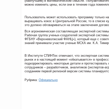
(наилучшим) в математическом смысле. Полуавтоматиче
можно изменить цены, если они в течение года поменял
Пользователь может использовать программу только на т
выращивать кокос в Центральной России, то в списке к
это должно обговариваться на этапе заключения догово
Вся агрономическая составляющая экспертной системы
Рабочая группа ученых-создателей экспертной системы
ФГБНУ «Верхневолжский ФАНЦ»), который еще с советс
знаний принимали участие ученые МСХА им. К.А. Тимир
В Институте СПИНТех отмечают, что экспертная систем
рынок и в настоящий момент «обкатывается» в професс
подкорректировать некоторые детали и протестировать 
сотрудников – разработчиков, аналитиков (экспертов-аг
созданием первой релизной версии системы планируетс
Рубрика:
Официально