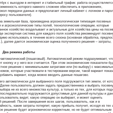
тбук с выходом в интернет и стабильный трафик: работа осуществляетс
ременность которого намного сложнее обеспечить в приложениях,
кол передачи данных и предполагает личный кабинет с логином и паро
просу пользователя).
на земельная база, произведена агроэкологическая типизация посевных
и агроэкологические типы полей, технологические операции, которые
анное хозяйство возделывает и актуальные для хозяйства цены на посе
оде экспертная система для каждого поля хозяйства рекомендует посев
димо использовать в течение всего сезона (основная обработка, предпо
.), далее дается экономическая оценка полученного решения – затраты,
Два режима работы
автоматический (пошаговый). Автоматический режим подразумевает, чт
т кнопку и у него все считается. При этом экономические показатели бу
ктное решение с минимальными затратами или (по выбору) с максималь
номов, которые участвовали в тестировании версии, такой вариант показ
обавить вариант, когда можно вводить данные пошагово.
го автоматически для выбранного поля подгружается тип земли, от кот
ь. Далее пользователь должен задать предшественника и выбрать посевн
ыбора не из всего множества культур, а только из тех, для которых под
о последовательно подгружаются допустимые для данной культуры и дан
ользователь видит, какую операцию он выбирает, и может оценить
 решений. После завершения всех шагов, пользователь, как и в
йность, какие затраты потерпит, какую прибыль получит, исходя из тех 
ное решение будет агрономически корректным, но не будет оптимальным