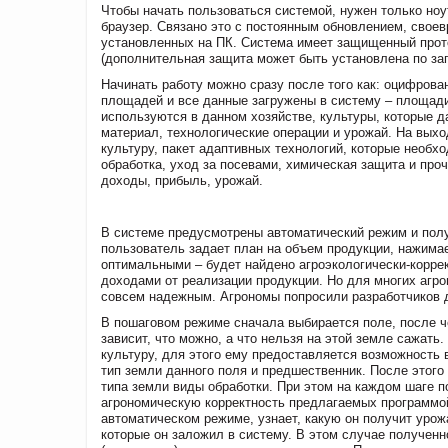
Чтобы начать пользоваться системой, нужен только ноу
браузер. Связано это с постоянным обновлением, своев
установленных на ПК. Система имеет защищенный прото
(дополнительная защита может быть установлена по за
Начинать работу можно сразу после того как: оцифрова
площадей и все данные загружены в систему – площади 
используются в данном хозяйстве, культуры, которые д
материал, технологические операции и урожай. На вых
культуру, пакет адаптивных технологий, которые необхо
обработка, уход за посевами, химическая защита и проч
доходы, прибыль, урожай.
В системе предусмотрены автоматический режим и полу
пользователь задает план на объем продукции, нажимае
оптимальными – будет найдено агроэкологически-корре
доходами от реализации продукции. Но для многих агро
совсем надежным. Агрономы попросили разработчиков д
В пошаговом режиме сначала выбирается поле, после че
зависит, что можно, а что нельзя на этой земле сажат
культуру, для этого ему предоставляется возможность в
тип земли данного поля и предшественник. После этог
типа земли виды обработки. При этом на каждом шаге п
агрономическую корректность предлагаемых программой
автоматическом режиме, узнает, какую он получит урожа
которые он заложил в систему. В этом случае получен