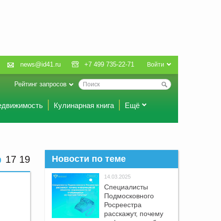
news@id41.ru
+7 499 735-22-71
Войти
Рейтинг запросов
едвижимость
Кулинарная книга
Ещё
17 19
Новости по теме
14.03.2025
Специалисты
Подмосковного
Росреестра
расскажут, почему