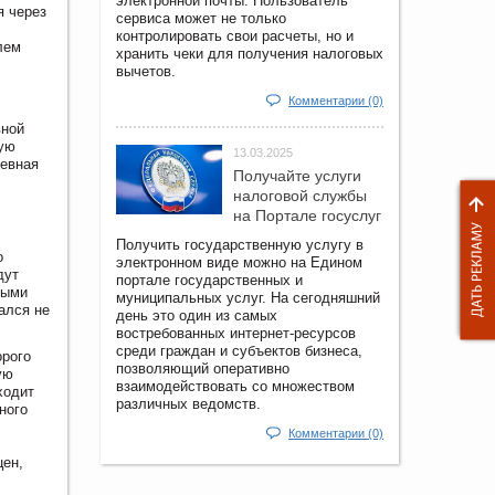
электронной почты. Пользователь
я через
сервиса может не только
контролировать свои расчеты, но и
лем
хранить чеки для получения налоговых
вычетов.
Комментарии (0)
вной
ную
13.03.2025
севная
Получайте услуги
налоговой службы
на Портале госyслуг
Получить государственную услугу в
о
электронном виде можно на Едином
дут
портале государственных и
ными
муниципальных услуг. На сегодняшний
ался не
день это один из самых
востребованных интернет-ресурсов
среди граждан и субъектов бизнеса,
орого
позволяющий оперативно
ую
взаимодействовать со множеством
ходит
различных ведомств.
ного
Комментарии (0)
цен,