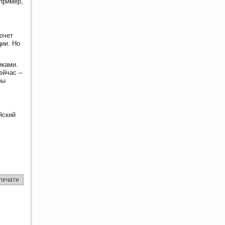
пример,
очет
ции. Но
иками.
ейчас –
зы
йский
печати