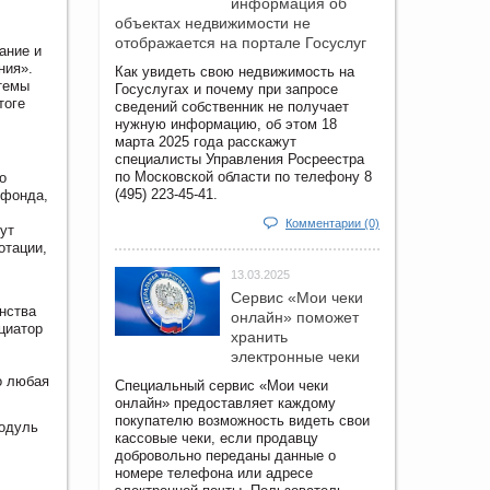
информация об
объектах недвижимости не
отображается на портале Госуслуг
ание и
ния».
Как увидеть свою недвижимость на
стемы
Госуслугах и почему при запросе
тоге
сведений собственник не получает
нужную информацию, об этом 18
марта 2025 года расскажут
специалисты Управления Росреестра
по Московской области по телефону 8
о
(495) 223-45-41.
 фонда,
Комментарии (0)
ут
отации,
13.03.2025
Сервис «Мои чеки
нства
онлайн» поможет
циатор
хранить
электронные чеки
о любая
Специальный сервис «Мои чеки
онлайн» предоставляет каждому
покупателю возможность видеть свои
модуль
кассовые чеки, если продавцу
добровольно переданы данные о
номере телефона или адресе