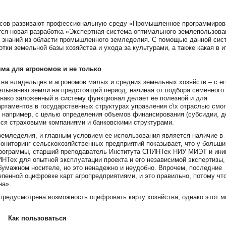
рсов развивают профессиональную среду «Промышленное программиров
тся новая разработка «Экспертная система оптимального землепользова
за знаний из области промышленного земледелия. С помощью данной си
тки земельной базы хозяйства и ухода за культурами, а также какая в и
ма для агрономов и не только
на владельцев и агрономов малых и средних земельных хозяйств – с ег
елыванию земли на предстоящий период, начиная от подбора семенного
днако заложенный в систему функционал делает ее полезной и для
артаментов в государственных структурах управления с\х отраслью смог
, например, с целью определения объемов финансирования (субсидии, д
ься страховыми компаниями и банковскими структурами.
емледелия, и главным условием ее использования является наличие в
ониторинг сельскохозяйственных предприятий показывает, что у больши
к программы, старший преподаватель Института СПИНТех НИУ МИЭТ и ини
Тех для опытной эксплуатации проекта и его независимой экспертизы,
 бумажном носителе, но это ненадежно и неудобно. Впрочем, последние
епенной оцифровке карт агропредприятиями, и это правильно, потому чт
на».
предусмотрена возможность оцифровать карту хозяйства, однако этот 
Как пользоваться