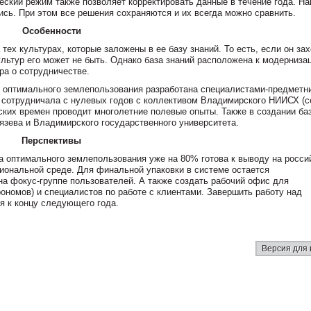
ский режим также позволяет корректировать данные в течение года. На
ись. При этом все решения сохраняются и их всегда можно сравнить.
Особенности
ех культурах, которые заложены в ее базу знаний. То есть, если он зах
ультур его может не быть. Однако база знаний расположена к модерниза
ра о сотрудничестве.
 оптимального землепользования разработана специалистами-предметн
 сотрудничала с нулевых годов с коллективом Владимирского НИИСХ (с
ких времен проводит многолетние полевые опыты. Также в создании ба
язева и Владимирского государственного университета.
Перспективы
а оптимального землепользования уже на 80% готова к выводу на росси
иональной среде. Для финальной упаковки в системе остается
на фокус-группе пользователей. А также создать рабочий офис для
рономов) и специалистов по работе с клиентами. Завершить работу над
я к концу следующего года.
Версия для 