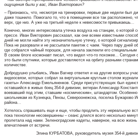
ощущения были у вас, Иван Викторович?
– Признаюсь, что, несмотря на тренировки, первые две недели был д
даже тошнило. Помогало то, что в помещении все так расположено, чт
верх, где низ. А уже на третьей неделе к невесомости привыкаешь...
Конечно, многих интересовала утечка воздуха на станции, о которой 
прессе. Иван Викторович рассказал, как они всеми известными спосо
дней не могли найти эту незначительную утечку, о которой сигнализи
Пока не разорвали и не рассыпали пакетик с чаем. Через пару дней о
где собрался чайный порошок, для начала заклеили его специальным
В своем блоге космонавт писал, что видел что-то похожее... Сегодня о
это были спутники, которые доставляются на орбиту разными страна
количестве.
Добродушно улыбаясь, Иван Вагнер ответил и на другие вопросы уча
видеосвязи, которых собрал за виртуальным круглым столом журнал
газеты» Александр Емельяненков. Среди присутствующих был единс
оставшийся в живых боец 354-й дивизии, ветеран Александр Констант
воевавший под этим, ставшим «космическим», штандартом. Особенно
школьникам из Кузнецка, Пензы, Североонежска, поселка Бужарово И
района…
Хотелось спрашивать еще и еще, чтобы продлить эту нереальную вс
пока технологии несовершенны – сеанс длился всего несколько минут
пролетала над нами. Зеленоградские кадеты, наверное, на всю жизнь
впечатления от встречи.
Элина КУРБАТОВА, руководитель музея 354-й дивиз