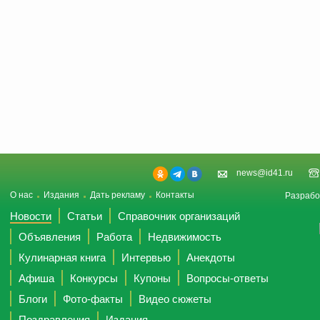
news@id41.ru
О нас
Издания
Дать рекламу
Контакты
Разрабо
Новости
Статьи
Справочник организаций
Объявления
Работа
Недвижимость
Кулинарная книга
Интервью
Анекдоты
Афиша
Конкурсы
Купоны
Вопросы-ответы
Блоги
Фото-факты
Видео сюжеты
Поздравления
Издания