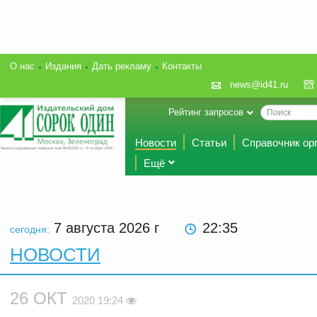
О нас
Издания
Дать рекламу
Контакты
news@id41.ru
Рейтинг запросов
Новости
Статьи
Справочник ор
Ещё
7 августа 2026
г
22:35
сегодня:
НОВОСТИ
26 ОКТ
2020 19:24