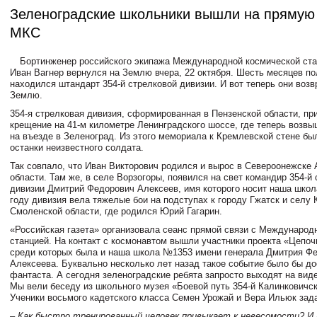
Зеленоградские школьники вышли на прямую 
МКС
Бортинженер российского экипажа Международной космической ста
Иван Вагнер вернулся на Землю вчера, 22 октября. Шесть месяцев по
находился штандарт 354-й стрелковой дивизии. И вот теперь они воз
Землю.
354-я стрелковая дивизия, сформированная в Пензенской области, пр
крещение на 41-м километре Ленинградского шоссе, где теперь возв
на въезде в Зеленоград. Из этого мемориала к Кремлевской стене б
останки неизвестного солдата.
Так совпало, что Иван Викторович родился и вырос в Североонежске
области. Там же, в селе Ворзогоры, появился на свет командир 354-й
дивизии Дмитрий Федорович Алексеев, имя которого носит наша школ
году дивизия вела тяжелые бои на подступах к городу Гжатск и селу
Смоленской области, где родился Юрий Гагарин.
«Российская газета» организовала сеанс прямой связи с Международ
станцией. На контакт с космонавтом вышли участники проекта «Цепоч
среди которых была и наша школа №1353 имени генерала Дмитрия Ф
Алексеева. Буквально несколько лет назад такое событие было бы до
фантаста. А сегодня зеленоградские ребята запросто выходят на вид
Мы вели беседу из школьного музея «Боевой путь 354-й Калинковичск
Ученики восьмого кадетского класса Семен Урожай и Вера Ильюк зад
– Как быстро тренированный человек привыкает к невесомости? И 