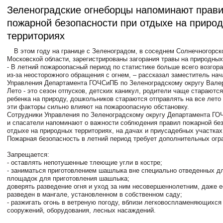
Зеленоградские огнеборцы напоминают прав
пожарной безопасности при отдыхе на приро
территориях
В этом году на границе с Зеленоградом, в соседнем Солнечногорск
Московской области, зарегистрированы загорания травы на природных
- В летний пожароопасный период по статистике больше всего возгор
из-за неосторожного обращения с огнем, – рассказал заместитель на
Управления Департамента ГОЧСиПБ по Зеленоградскому округу Валер
Лето - это сезон отпусков, детских каникул, родители чаще стараютс
ребенка на природу, дошкольников стараются отправлять на все лето
эти факторы сильно влияют на пожароопасную обстановку.
Сотрудники Управления по Зеленоградскому округу Департамента ГО
и спасатели напоминают о важности соблюдения правил пожарной без
отдыхе на природных территориях, на дачах и приусадебных участках
Пожарная безопасность в летний период требует дополнительных огр
Запрещается:
- оставлять непотушенные тлеющие угли в костре;
- заниматься приготовлением шашлыка вне специально отведенных для
площадок для приготовления шашлыка;
доверять разведение огня и уход за ним несовершеннолетним, даже е
разведен в мангале, установленном в собственном саду;
- разжигать огонь в ветреную погоду, вблизи легковоспламеняющихся
сооружений, оборудования, лесных насаждений.