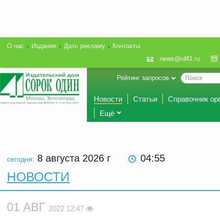
О нас
Издания
Дать рекламу
Контакты
news@id41.ru
Рейтинг запросов
Новости
Статьи
Справочник ор
Ещё
8 августа 2026
г
04:55
сегодня:
НОВОСТИ
01 АВГ
2022 12:47