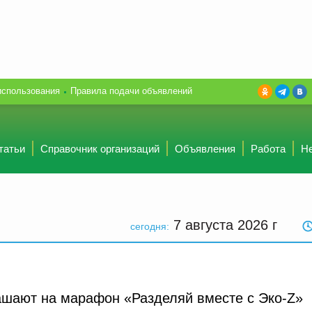
использования
Правила подачи объявлений
татьи
Справочник организаций
Объявления
Работа
Н
7 августа 2026
г
сегодня:
ашают на марафон «Разделяй вместе с Эко-Z»