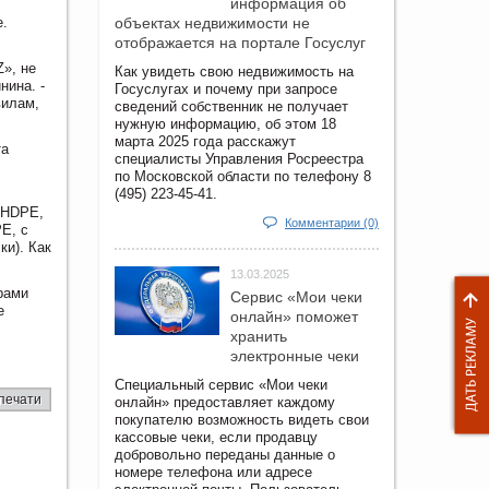
информация об
е.
объектах недвижимости не
отображается на портале Госуслуг
», не
Как увидеть свою недвижимость на
нина. -
Госуслугах и почему при запросе
вилам,
сведений собственник не получает
нужную информацию, об этом 18
марта 2025 года расскажут
та
специалисты Управления Росреестра
по Московской области по телефону 8
(495) 223-45-41.
- HDPE,
Комментарии (0)
PE, с
ки). Как
13.03.2025
рами
Сервис «Мои чеки
е
онлайн» поможет
хранить
электронные чеки
Специальный сервис «Мои чеки
печати
онлайн» предоставляет каждому
покупателю возможность видеть свои
кассовые чеки, если продавцу
добровольно переданы данные о
номере телефона или адресе