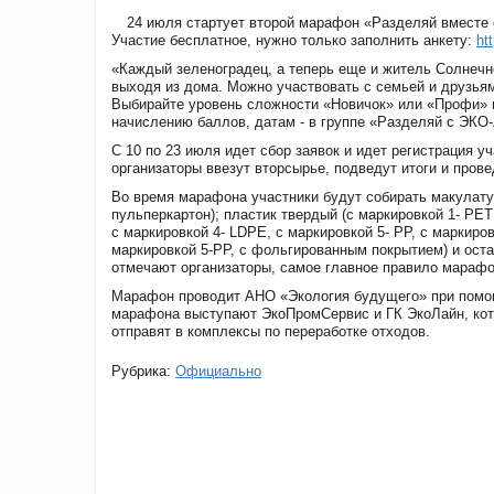
24 июля стартует второй марафон «Разделяй вместе 
Участие бесплатное, нужно только заполнить анкету:
ht
«Каждый зеленоградец, а теперь еще и житель Солнечн
выходя из дома. Можно участвовать с семьей и друзья
Выбирайте уровень сложности «Новичок» или «Профи» 
начислению баллов, датам - в группе «Разделяй с ЭК
С 10 по 23 июля идет сбор заявок и идет регистрация уч
организаторы ввезут вторсырье, подведут итоги и пров
Во время марафона участники будут собирать макулатуру
пульперкартон); пластик твердый (с маркировкой 1- PET
с маркировкой 4- LDPE, с маркировкой 5- PP, с маркиров
маркировкой 5-PP, c фольгированным покрытием) и оста
отмечают организаторы, самое главное правило марафо
Марафон проводит АНО «Экология будущего» при помо
марафона выступают ЭкоПромСервис и ГК ЭкоЛайн, кот
отправят в комплексы по переработке отходов.
Рубрика:
Официально