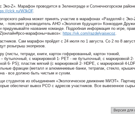
с Эко-Z». Марафон проводится в Зеленограде и Солнечногорском район
tps://clck.ru/W3kDF
.
огорского района может принять участие в марафонах «Разделяй с Эко-Z
ми, - поясняет руководитель АНО «Экология будущего» Конкордия Дружи
и придумывайте название команде. Подробная информация по игре, пра
О-Z|онлайн#рсо-марафоны+вывоз»:
https://vk.com/razdelyaisecoz
.
астников. Сам марафон пройдет с 24 июля по 1 августа. Со 2 по 8 авгус
едут розыгрыш экопризов.
 (листы, тетради, книги, картон гофрированный, картон тонкий,
 – бутылочный, с маркировкой 1- PET - не бутылочный, с маркировкой 2
кой 6- PS); пластик мягкий (с маркировкой 2- HDPE, с маркировкой 4-LD
льные фракции (металл и алюминиевые банки, тетрапак, стекло, крышеч
на - все должно быть чистым и сухим.
щи студентов из объединения «Экологическое движение МИЭТ». Партне
орые обеспечат вывоз РСО с адресов участников. Все вывезенное сырь
Версия для 