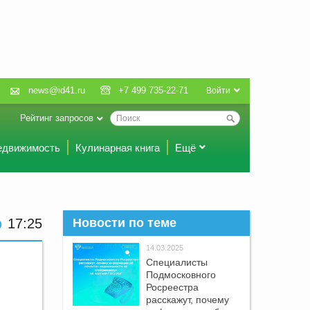
news@id41.ru
+7 499 735-22-71
Войти
Рейтинг запросов
едвижимость
Кулинарная книга
Ещё
17:25
Новости по теме
14.03.2025
Специалисты
Подмосковного
Росреестра
расскажут, почему