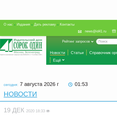
О нас
Издания
Дать рекламу
Контакты
news@id41.ru
Рейтинг запросов
Новости
Статьи
Справочник ор
Ещё
7 августа 2026
г
01:53
сегодня:
НОВОСТИ
19 ДЕК
2020 18:33