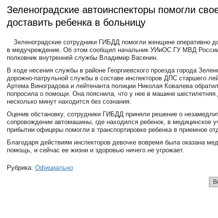
Зеленоградские автоинспекторы помогли сво
доставить ребенка в больницу
Зеленоградские сотрудники ГИБДД помогли женщине оперативно до
в медучреждение. Об этом сообщил начальник УИиОС ГУ МВД России 
полковник внутренней службы Владимир Васенин.
В ходе несения службы в районе Георгиевского проезда города Зелен
дорожно-патрульной службы в составе инспекторов ДПС старшего ле
Артема Виноградова и лейтенанта полиции Николая Ковалева обрати
попросила о помощи. Она пояснила, что у нее в машине шестилетняя
несколько минут находится без сознания.
Оценив обстановку, сотрудники ГИБДД приняли решение о незамедли
сопровождении автомашины, где находился ребенок, в медицинское у
прибытии офицеры помогли в транспортировке ребенка в приемное от
Благодаря действиям инспекторов девочке вовремя была оказана ме
помощь, и сейчас ее жизни и здоровью ничего не угрожает.
Рубрика:
Официально
В