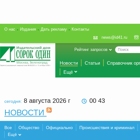
О нас
Издания
Дать рекламу
Контакты
news@id41.ru
Рейтинг запросов
Новости
Статьи
Справочник ор
Ещё
8 августа 2026
г
00 43
сегодня:
НОВОСТИ
Все
Общество
Официально
Происшествия и криминал
Ещё