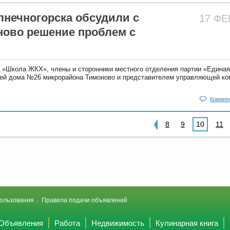
нечногорска обсудили с
17 Ф
ово решение проблем с
а «Школа ЖКХ», члены и сторонники местного отделения партии «Единая
елей дома №26 микрорайона Тимоново и представителем управляющей ко
Коммен
8
9
10
11
ользования
Правила подачи объявлений
Объявления
Работа
Недвижимость
Кулинарная книга