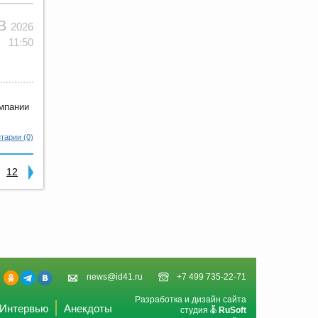
ЕВ
2026
11:50
мпании
тарии (0)
12
news@id41.ru
+7 499 735-22-71
Разработка и дизайн сайта
Интервью
Анекдоты
студия
RuSoft