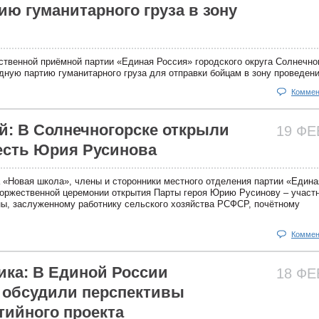
ию гуманитарного груза в зону
твенной приёмной партии «Единая Россия» городского округа Солнечно
ную партию гуманитарного груза для отправки бойцам в зону проведен
Коммен
й: В Солнечногорске открыли
19 Ф
честь Юрия Русинова
а «Новая школа», члены и сторонники местного отделения партии «Едина
торжественной церемонии открытия Парты героя Юрию Русинову – участ
ы, заслуженному работнику сельского хозяйства РСФСР, почётному
Коммен
ика: В Единой России
18 Ф
 обсудили перспективы
тийного проекта