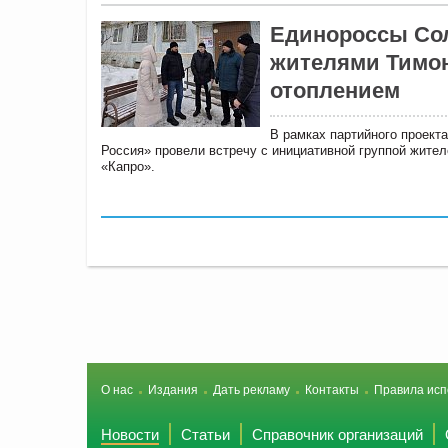
Единороссы Сол
жителями Тимон
отоплением
В рамках партийного проект
Россия» провели встречу с инициативной группой жит
«Капро».
О нас
Издания
Дать рекламу
Контакты
Правила исп
Новости
Статьи
Справочник организаций