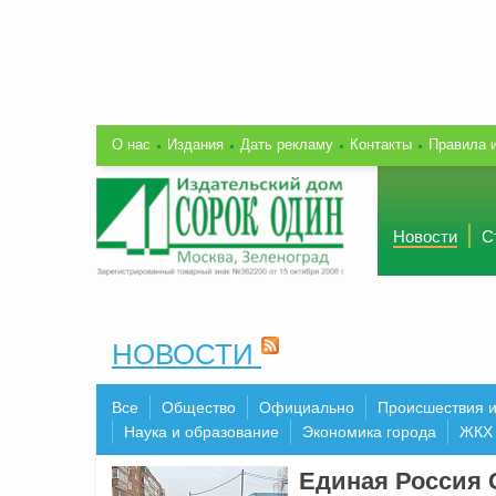
О нас
Издания
Дать рекламу
Контакты
Правила 
Новости
С
НОВОСТИ
Все
Общество
Официально
Происшествия 
Наука и образование
Экономика города
ЖКХ
Единая Россия 