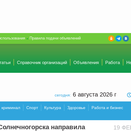
использования
Правила подачи объявлений
татьи
Справочник организаций
Объявления
Работа
Н
6 августа 2026
г
сегодня:
и криминал
Спорт
Культура
Здоровье
Работа и бизнес
Солнечногорска направила
19 Ф