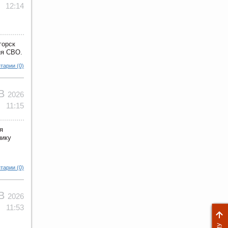
12:14
горск
ия СВО.
тарии (0)
ЕВ
2026
11:15
я
нику
тарии (0)
ЕВ
2026
11:53