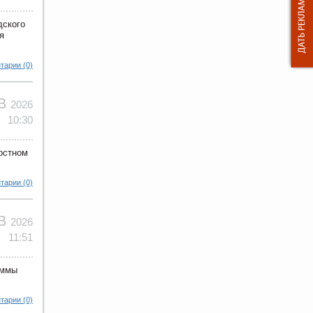
дского
я
тарии (0)
ЕВ
2026
10:30
остном
тарии (0)
ЕВ
2026
11:51
аммы
тарии (0)