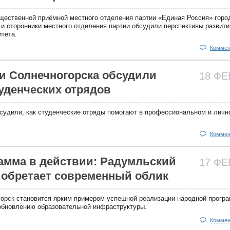
щественной приёмной местного отделения партии «Единая Россия» горо
 и сторонники местного отделения партии обсудили перспективы развити
тета.
Коммен
и Солнечногорска обсудили
18 Ф
уденческих отрядов
бсудили, как студенческие отряды помогают в профессиональном и личн
Коммен
амма в действии: Радумльский
17 Ф
 обретает современный облик
горск становится ярким примером успешной реализации народной прогр
обновлению образовательной инфраструктуры.
Коммен