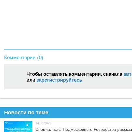
Комментарии (
0
):
Чтобы оставлять комментарии, сначала
авт
или
зарегистрируйтесь
Новости по теме
14.03.2025
Специалисты Подмосковного Росреестра расскаж