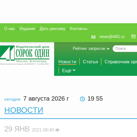
О нас
Издания
Дать рекламу
Контакты
news@id41.ru
Рейтинг запросов
Новости
Статьи
Справочник ор
Ещё
7 августа 2026
г
19 55
сегодня:
НОВОСТИ
29 ЯНВ
2021 08:40