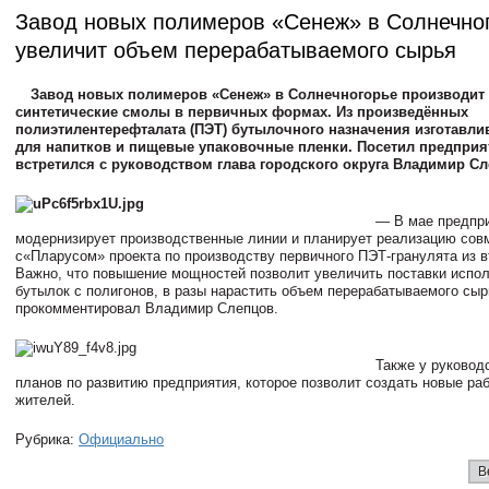
Завод новых полимеров «Сенеж» в Солнечно
увеличит объем перерабатываемого сырья
Завод новых полимеров «Сенеж» в Солнечногорье производит
синтетические смолы в первичных формах. Из произведённых
полиэтилентерефталата (ПЭТ) бутылочного назначения изготавл
для напитков и пищевые упаковочные пленки. Посетил предприя
встретился с руководством глава городского округа Владимир Сл
— В мае предпр
модернизирует производственные линии и планирует реализацию сов
с«Пларусом» проекта по производству первичного ПЭТ-гранулята из в
Важно, что повышение мощностей позволит увеличить поставки испо
бутылок с полигонов, в разы нарастить объем перерабатываемого сы
прокомментировал Владимир Слепцов.
Также у руковод
планов по развитию предприятия, которое позволит создать новые ра
жителей.
Рубрика:
Официально
В