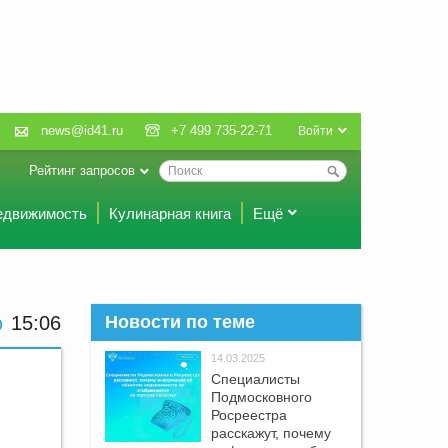
news@id41.ru
+7 499 735-22-71
Войти
Рейтинг запросов
едвижимость
Кулинарная книга
Ещё
15:06
Новости по теме
14.03.2025
Специалисты
Подмосковного
Росреестра
расскажут, почему