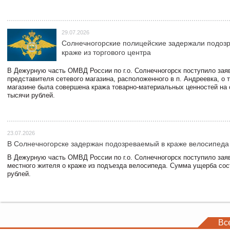
29.07.2026
Солнечногорские полицейские задержали подоз
краже из торгового центра
В Дежурную часть ОМВД России по г.о. Солнечногорск поступило зая
представителя сетевого магазина, расположенного в п. Андреевка, о т
магазине была совершена кража товарно-материальных ценностей на
тысячи рублей.
23.07.2026
В Солнечногорске задержан подозреваемый в краже велосипеда
В Дежурную часть ОМВД России по г.о. Солнечногорск поступило зая
местного жителя о краже из подъезда велосипеда. Сумма ущерба сос
рублей.
Вс