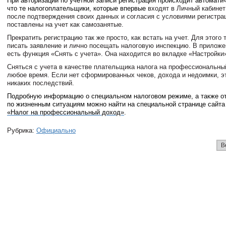
При авторизации по учетной записи регистрация происходит автоматич
что те налогоплательщики, которые впервые
входят в Личный кабине
после подтверждения своих данных и согласия с условиями регистра
поставлены на учет как самозанятые.
Прекратить регистрацию так же просто, как встать на учет. Для этого
писать заявление и лично посещать налоговую инспекцию. В приложе
есть функция «Снять с учета». Она находится во вкладке «Настройки
Сняться с учета в качестве плательщика налога на профессиональны
любое время. Если нет сформированных чеков, дохода и недоимки, э
никаких последствий.
Подробную информацию о специальном налоговом режиме, а также о
по жизненным ситуациям можно найти на специальной странице сайт
«Налог на профессиональный доход»
.
Рубрика:
Официально
В