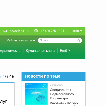
news@id41.ru
+7 499 735-22-71
Войти
Рейтинг запросов
едвижимость
Кулинарная книга
Ещё
16:49
Новости по теме
14.03.2025
Специалисты
Подмосковного
Росреестра
луг
расскажут, почему