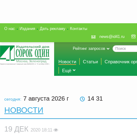
О нас
Издания
Дать рекламу
Контакты
news@id41.ru
Рейтинг запросов
Новости
Статьи
Справочник ор
Ещё
7 августа 2026
г
14 31
сегодня:
НОВОСТИ
19 ДЕК
2020 18:11