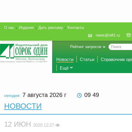
О нас
Издания
Дать рекламу
Контакты
news@id41.ru
Рейтинг запросов
Новости
Статьи
Справочник ор
Ещё
7 августа 2026
г
09 49
сегодня:
НОВОСТИ
12 ИЮН
2020 12:27