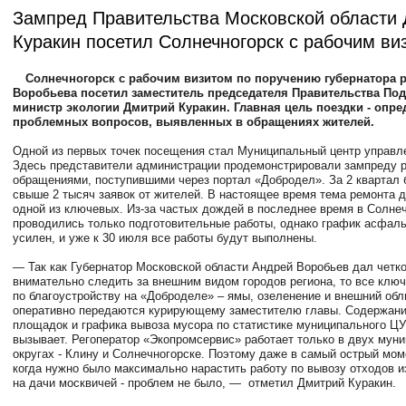
Зампред Правительства Московской области
Куракин посетил Солнечногорск с рабочим ви
Солнечногорск с рабочим визитом по поручению губернатора 
Воробьева посетил заместитель председателя Правительства Под
министр экологии Дмитрий Куракин. Главная цель поездки - опре
проблемных вопросов, выявленных в обращениях жителей.
Одной из первых точек посещения стал Муниципальный центр управл
Здесь представители администрации продемонстрировали зампреду р
обращениями, поступившими через портал «Добродел». За 2 квартал 
свыше 2 тысяч заявок от жителей. В настоящее время тема ремонта д
одной из ключевых. Из-за частых дождей в последнее время в Солне
проводились только подготовительные работы, однако график асфаль
усилен, и уже к 30 июля все работы будут выполнены.
— Так как Губернатор Московской области Андрей Воробьев дал четк
внимательно следить за внешним видом городов региона, то все клю
по благоустройству на «Доброделе» – ямы, озеленение и внешний обл
оперативно передаются курирующему заместителю главы. Содержани
площадок и графика вывоза мусора по статистике муниципального ЦУ
вызывает. Регоператор «Экопромсервис» работает только в двух мун
округах - Клину и Солнечногорске. Поэтому даже в самый острый мом
когда нужно было максимально нарастить работу по вывозу отходов и
на дачи москвичей - проблем не было, — отметил Дмитрий Куракин.