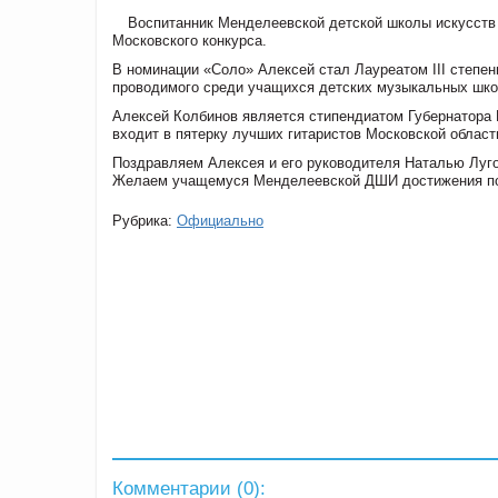
Воспитанник Менделеевской детской школы искусств 
Московского конкурса.
В номинации «Соло» Алексей стал Лауреатом III степен
проводимого среди учащихся детских музыкальных шко
Алексей Колбинов является стипендиатом Губернатора 
входит в пятерку лучших гитаристов Московской области
Поздравляем Алексея и его руководителя Наталью Лугов
Желаем учащемуся Менделеевской ДШИ достижения пос
Рубрика:
Официально
Комментарии (
0
):