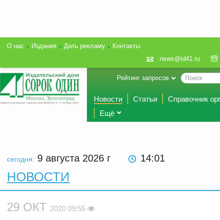
О нас
Издания
Дать рекламу
Контакты
news@id41.ru
Рейтинг запросов
Новости
Статьи
Справочник ор
Ещё
9 августа 2026
г
14:01
сегодня:
НОВОСТИ
29 ОКТ
2020 09:55