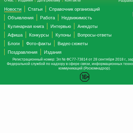
О нас
Издания
Дать рекламу
Контакты
Разрабо
Новости
Статьи
Справочник организаций
Объявления
Работа
Недвижимость
Кулинарная книга
Интервью
Анекдоты
Афиша
Конкурсы
Купоны
Вопросы-ответы
Блоги
Фото-факты
Видео сюжеты
Поздравления
Издания
Регистрационный номер: Эл № ФС77-73814 от 28 сентября 2018 г., за
Федеральной службой по надзору в сфере связи, информационных техно
коммуникаций (Роскомнадзор).