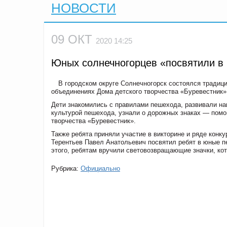
НОВОСТИ
09 ОКТ
2020 14:25
Юных солнечногорцев «посвятили в
В городском округе Солнечногорск состоялся традиц
объединениях Дома детского творчества «Буревестник»
Дети знакомились с правилами пешехода, развивали на
культурой пешехода, узнали о дорожных знаках — помощ
творчества «Буревестник».
Также ребята приняли участие в викторине и ряде конк
Терентьев Павел Анатольевич посвятил ребят в юные 
этого, ребятам вручили световозвращающие значки, кот
Рубрика:
Официально