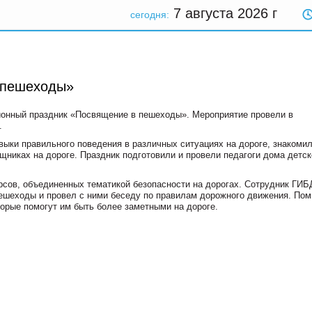
7 августа 2026
г
сегодня:
 пешеходы»
ионный праздник «Посвящение в пешеходы». Мероприятие провели в
.
выки правильного поведения в различных ситуациях на дороге, знакомил
никах на дороге. Праздник подготовили и провели педагоги дома детск
урсов, объединенных тематикой безопасности на дорогах. Сотрудник ГИ
пешеходы и провел с ними беседу по правилам дорожного движения. По
орые помогут им быть более заметными на дороге.