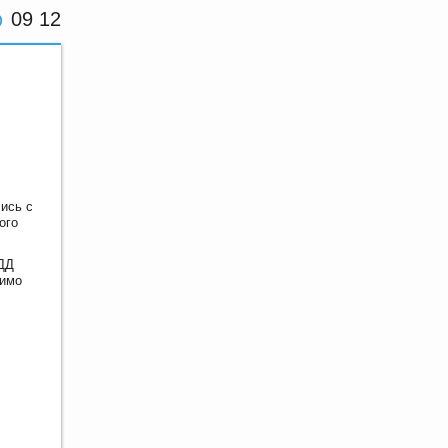
09 12
ись с
ого
БДД
мимо