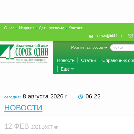
О нас
Издания
Дать рекламу
Контакты
news@id41.ru
Рейтинг запросов
Новости
Статьи
Справочник ор
Ещё
8 августа 2026
г
06:22
сегодня:
НОВОСТИ
12 ФЕВ
2021 16:07